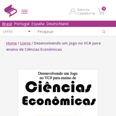
0
Entre ou
Cadastre-se
Brasil
Portugal
España
Deutschland
Home
/
Livros
/
Desenvolvendo um Jogo no VC# para
ensino de Ciências Econômicas