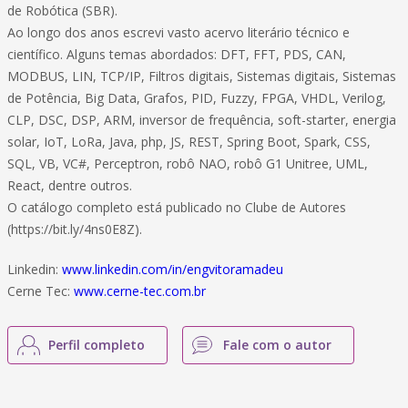
de Robótica (SBR).
Ao longo dos anos escrevi vasto acervo literário técnico e
científico. Alguns temas abordados: DFT, FFT, PDS, CAN,
MODBUS, LIN, TCP/IP, Filtros digitais, Sistemas digitais, Sistemas
de Potência, Big Data, Grafos, PID, Fuzzy, FPGA, VHDL, Verilog,
CLP, DSC, DSP, ARM, inversor de frequência, soft-starter, energia
solar, IoT, LoRa, Java, php, JS, REST, Spring Boot, Spark, CSS,
SQL, VB, VC#, Perceptron, robô NAO, robô G1 Unitree, UML,
React, dentre outros.
O catálogo completo está publicado no Clube de Autores
(https://bit.ly/4ns0E8Z).
Linkedin:
www.linkedin.com/in/engvitoramadeu
Cerne Tec:
www.cerne-tec.com.br
Perfil completo
Fale com o autor