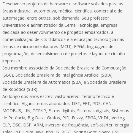
Desenvolvo projetos de hardware e software voltados para as
áreas industrial, automotiva, médica, científica, comercial e de
automação, entre outras, sob demanda. Sou professor
universitário e administrador da Cerne Tecnologia, empresa
dedicada ao desenvolvimento de projetos embarcados, à
comercialização de kits didáticos e à educação tecnológica nas
áreas de microcontroladores (MCU), FPGA, linguagens de
programação, desenvolvimento de projetos e layout de circuito
impresso.
Sou membro associado da Sociedade Brasileira de Computação
(SBC), Sociedade Brasileira de Inteligência Artificial (SBIA),
Sociedade Brasileira de Automática (SBA) e Sociedade Brasileira
de Robótica (SBR).
Ao longo dos anos escrevi vasto acervo literário técnico e
científico. Alguns temas abordados: DFT, FFT, PDS, CAN,
MODBUS, LIN, TCP/IP, Filtros digitais, Sistemas digitais, Sistemas
de Potência, Big Data, Grafos, PID, Fuzzy, FPGA, VHDL, Verilog,
CLP, DSC, DSP, ARM, inversor de frequência, soft-starter, energia
solar, IoT, LoRa, Java, php, JS, REST, Spring Boot, Spark, CSS,