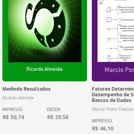
Medindo Resultados
Fatores Determin
Desempenho de S
Ricardo Almeida
Bancos de Dados
Marcio Porto Feitosa
IMPRESSO
EBOOK
R$ 50,74
R$ 29,56
IMPRESSO
R$ 46,10