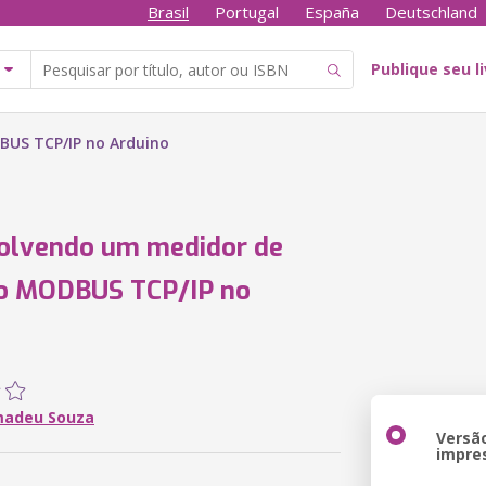
Brasil
Portugal
España
Deutschland
Publique seu l
US TCP/IP no Arduino
olvendo um medidor de
o MODBUS TCP/IP no
o
madeu Souza
Versã
impre