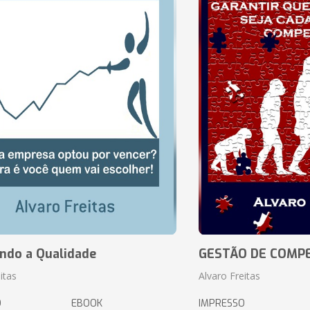
ando a Qualidade
GESTÃO DE COMP
itas
Alvaro Freitas
O
EBOOK
IMPRESSO