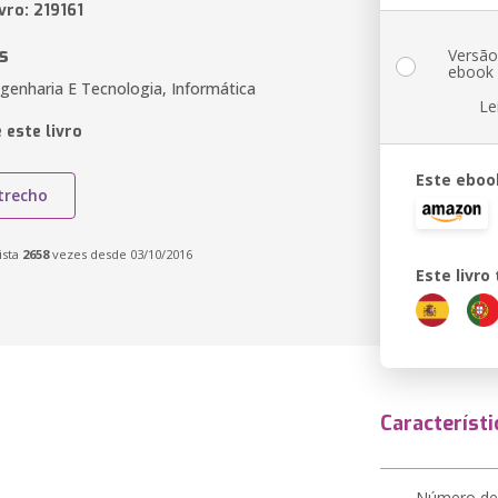
vro: 219161
s
Versã
ebook
genharia E Tecnologia, Informática
Le
 este livro
Este eboo
trecho
ista
2658
vezes desde 03/10/2016
Este livr
Característi
Número de