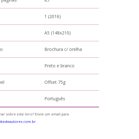
1 (2016)
A5 (148x210)
to
Brochura c/ orelha
Preto e branco
pel
Offset 75g
Português
ar sobre este livro? Envie um email para
ubedeautores.com.br