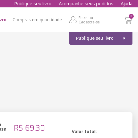
-
Publique seu livro
Acompanhe seus pedidos
Ajuda
0
Entre ou
ivro
Compras em quantidade
Cadastre-se
Publique seu livro
o
R$ 69,30
ssa
Valor total: