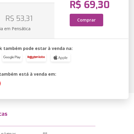
R$ 69,30
o
R$ 53,31
Comprar
ia em Pensática
k também pode estar à venda na:
o também está à venda em:
cas
 páginas
85