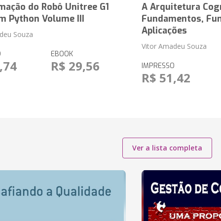
mação do Robô Unitree G1
A Arquitetura Cog
m Python Volume III
Fundamentos, Fun
Aplicações
adeu Souza
Vitor Amadeu Souza
O
EBOOK
,74
R$ 29,56
IMPRESSO
R$ 51,42
Ver a lista completa