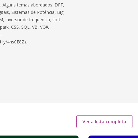
ico. Alguns temas abordados: DFT,
itais, Sistemas de Potência, Big
, inversor de frequência, soft-
 Spark, CSS, SQL, VB, VC#,
.
t.ly/4ns0E8Z).
Ver a lista completa