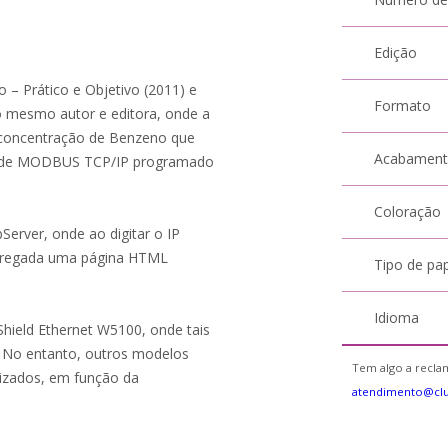
Edição
o – Prático e Objetivo (2011) e
Formato
 mesmo autor e editora, onde a
 concentração de Benzeno que
Acabamen
a rede MODBUS TCP/IP programado
Coloração
rver, onde ao digitar o IP
rregada uma página HTML
Tipo de pa
Idioma
 Shield Ethernet W5100, onde tais
. No entanto, outros modelos
Tem algo a reclam
izados, em função da
atendimento@cl