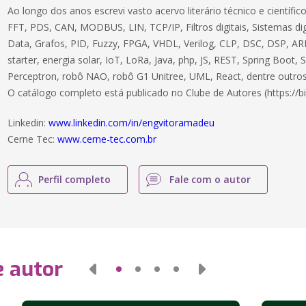
Ao longo dos anos escrevi vasto acervo literário técnico e científ
FFT, PDS, CAN, MODBUS, LIN, TCP/IP, Filtros digitais, Sistemas dig
Data, Grafos, PID, Fuzzy, FPGA, VHDL, Verilog, CLP, DSC, DSP, ARM
starter, energia solar, IoT, LoRa, Java, php, JS, REST, Spring Boot,
Perceptron, robô NAO, robô G1 Unitree, UML, React, dentre outros
O catálogo completo está publicado no Clube de Autores (https://bi
Linkedin:
www.linkedin.com/in/engvitoramadeu
Cerne Tec:
www.cerne-tec.com.br
Perfil completo
Fale com o autor
e autor