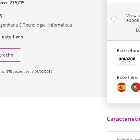
vro: 275715
s
Versã
ebook
genharia E Tecnologia, Informática
L
 este livro
Este eboo
trecho
ista
973
vezes desde 08/02/2019
Este livr
Característi
Número de