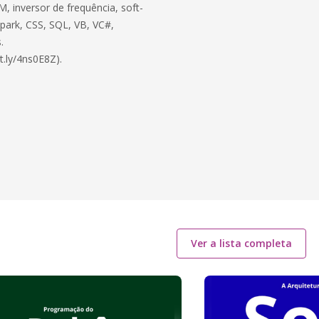
, inversor de frequência, soft-
 Spark, CSS, SQL, VB, VC#,
.
t.ly/4ns0E8Z).
Ver a lista completa