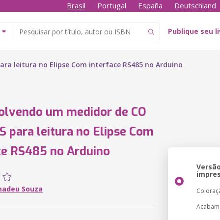
Brasil
Portugal
España
Deutschland
Publique seu l
a leitura no Elipse Com interface RS485 no Arduino
olvendo um medidor de CO
para leitura no Elipse Com
ce RS485 no Arduino
Versã
impre
madeu Souza
Coloraç
Acabam