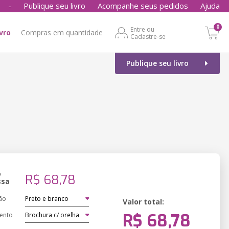
-
Publique seu livro
Acompanhe seus pedidos
Ajuda
0
Entre ou
ivro
Compras em quantidade
Cadastre-se
Publique seu livro
o
R$ 68,78
ssa
ão
Valor total:
R$ 68,78
ento