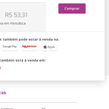
Comprar
o
R$ 53,31
eia em Pensática
k também pode estar à venda na:
o também está à venda em:
cas
 páginas
66