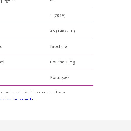
1 (2019)
A5 (148x210)
to
Brochura
pel
Couche 115g
Português
ar sobre este livro? Envie um email para
ubedeautores.com.br