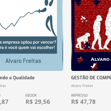
ando a Qualidade
GESTÃO DE COMP
itas
Alvaro Freitas
O
EBOOK
IMPRESSO
,87
R$ 29,56
R$ 47,78