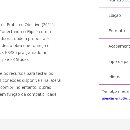
Edição
o – Prático e Objetivo (2011),
Formato
Conectando o Elipse com o
itora, onde a proposta é
o desta obra que forneça o
Acabamen
BUS RS485 programado no
lipse E3 Studio.
Tipo de pa
de os recursos para testar os
Idioma
 conexões disponíveis na lateral
c.com.br, no entanto, outras
Tem algo a reclam
 em função da compatibilidade
atendimento@cl