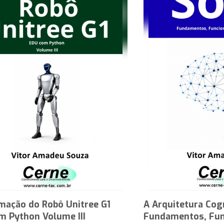
mação do Robô Unitree G1
A Arquitetura Cog
m Python Volume III
Fundamentos, Fun