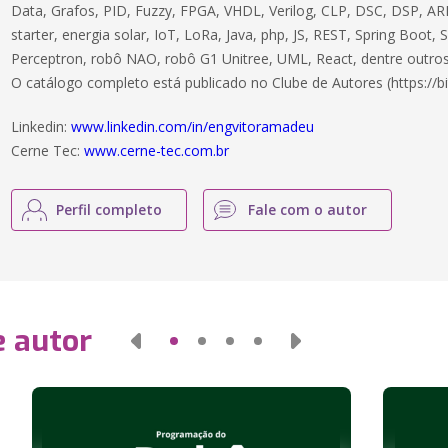
Data, Grafos, PID, Fuzzy, FPGA, VHDL, Verilog, CLP, DSC, DSP, ARM
starter, energia solar, IoT, LoRa, Java, php, JS, REST, Spring Boot,
Perceptron, robô NAO, robô G1 Unitree, UML, React, dentre outros
O catálogo completo está publicado no Clube de Autores (https://bi
Linkedin:
www.linkedin.com/in/engvitoramadeu
Cerne Tec:
www.cerne-tec.com.br
Perfil completo
Fale com o autor
e autor