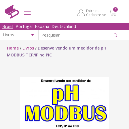
0
Entre ou
Cadastre-se
Brasil
Portugal
España
Deutschland
Home
/
Livros
/
Desenvolvendo um medidor de pH
MODBUS TCP/IP no PIC