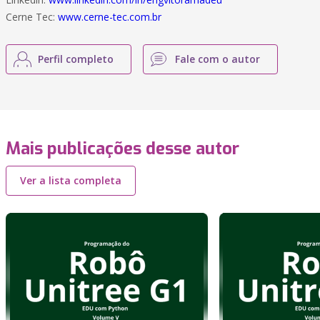
Cerne Tec:
www.cerne-tec.com.br
Perfil completo
Fale com o autor
Mais publicações desse autor
Ver a lista completa