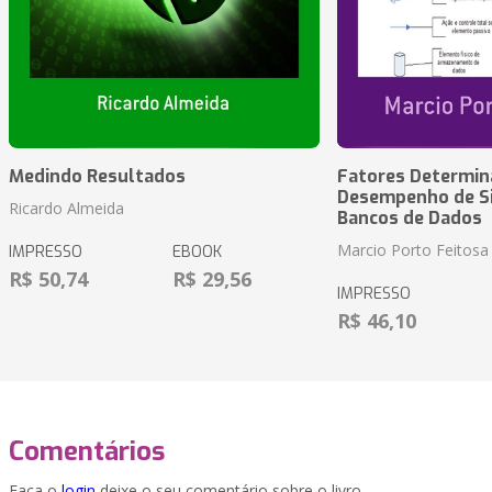
Medindo Resultados
Fatores Determin
Desempenho de S
Ricardo Almeida
Bancos de Dados
Marcio Porto Feitosa
IMPRESSO
EBOOK
R$ 50,74
R$ 29,56
IMPRESSO
R$ 46,10
Comentários
Faça o
login
deixe o seu comentário sobre o livro.