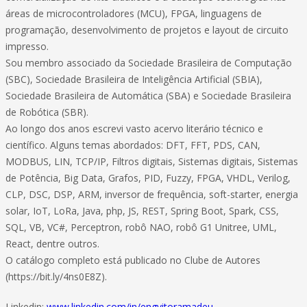
áreas de microcontroladores (MCU), FPGA, linguagens de
programação, desenvolvimento de projetos e layout de circuito
impresso.
Sou membro associado da Sociedade Brasileira de Computação
(SBC), Sociedade Brasileira de Inteligência Artificial (SBIA),
Sociedade Brasileira de Automática (SBA) e Sociedade Brasileira
de Robótica (SBR).
Ao longo dos anos escrevi vasto acervo literário técnico e
científico. Alguns temas abordados: DFT, FFT, PDS, CAN,
MODBUS, LIN, TCP/IP, Filtros digitais, Sistemas digitais, Sistemas
de Potência, Big Data, Grafos, PID, Fuzzy, FPGA, VHDL, Verilog,
CLP, DSC, DSP, ARM, inversor de frequência, soft-starter, energia
solar, IoT, LoRa, Java, php, JS, REST, Spring Boot, Spark, CSS,
SQL, VB, VC#, Perceptron, robô NAO, robô G1 Unitree, UML,
React, dentre outros.
O catálogo completo está publicado no Clube de Autores
(https://bit.ly/4ns0E8Z).
Linkedin:
www.linkedin.com/in/engvitoramadeu