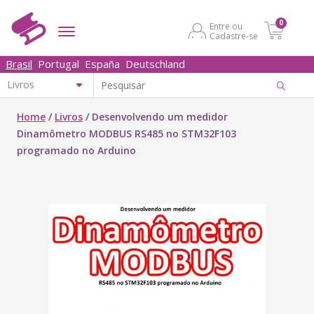
0
Entre ou
Cadastre-se
Brasil
Portugal
España
Deutschland
Home
/
Livros
/
Desenvolvendo um medidor
Dinamômetro MODBUS RS485 no STM32F103
programado no Arduino