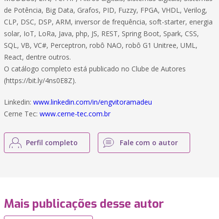
de Potência, Big Data, Grafos, PID, Fuzzy, FPGA, VHDL, Verilog,
CLP, DSC, DSP, ARM, inversor de frequência, soft-starter, energia
solar, IoT, LoRa, Java, php, JS, REST, Spring Boot, Spark, CSS,
SQL, VB, VC#, Perceptron, robô NAO, robô G1 Unitree, UML,
React, dentre outros.
O catálogo completo está publicado no Clube de Autores
(https://bit.ly/4ns0E8Z).
Linkedin:
www.linkedin.com/in/engvitoramadeu
Cerne Tec:
www.cerne-tec.com.br
Perfil completo
Fale com o autor
Mais publicações desse autor