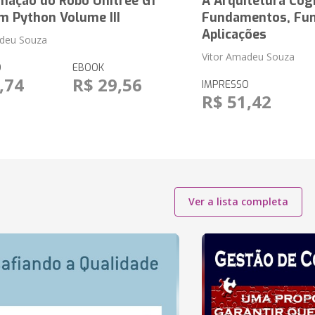
mação do Robô Unitree G1
A Arquitetura Cog
m Python Volume III
Fundamentos, Fun
Aplicações
adeu Souza
Vitor Amadeu Souza
O
EBOOK
,74
R$ 29,56
IMPRESSO
R$ 51,42
Ver a lista completa