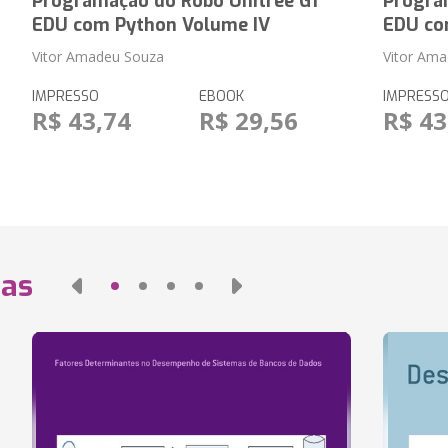
Programação do Robô Unitree G1
Progra
EDU com Python Volume IV
EDU co
Vitor Amadeu Souza
Vitor Am
IMPRESSO
EBOOK
IMPRESS
R$ 43,74
R$ 29,56
R$ 43
das