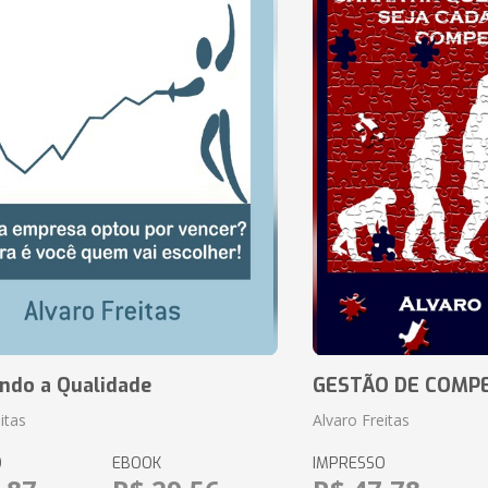
ando a Qualidade
GESTÃO DE COMP
itas
Alvaro Freitas
O
EBOOK
IMPRESSO