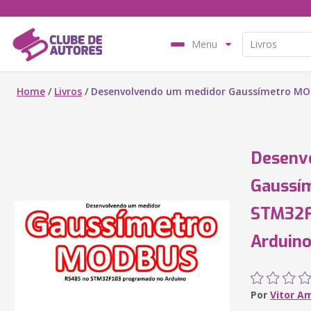
Menu
Home
/
Livros
/
Desenvolvendo um medidor Gaussímetro MO
Desenv
Gaussí
STM32F
Arduin
Por
Vitor A