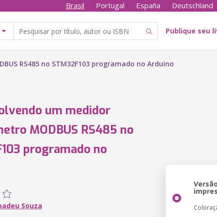
Brasil
Portugal
España
Deutschland
Publique seu l
DBUS RS485 no STM32F103 programado no Arduino
olvendo um medidor
metro MODBUS RS485 no
103 programado no
o
Versã
impre
madeu Souza
Coloraç