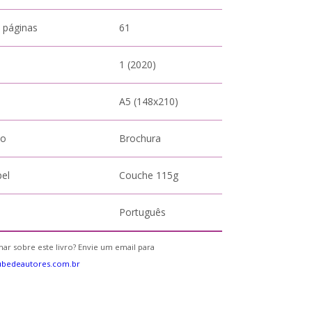
 páginas
61
1 (2020)
A5 (148x210)
to
Brochura
pel
Couche 115g
Português
ar sobre este livro? Envie um email para
ubedeautores.com.br