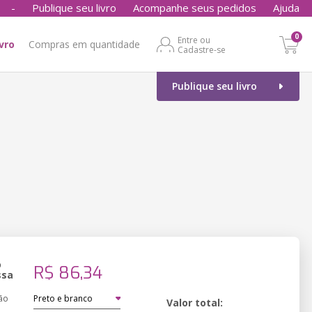
-
Publique seu livro
Acompanhe seus pedidos
Ajuda
0
Entre ou
ivro
Compras em quantidade
Cadastre-se
Publique seu livro
o
R$ 86,34
ssa
ão
Valor total: