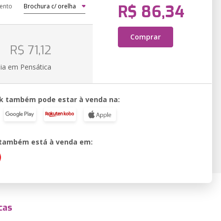
R$ 86,34
ento
Comprar
o
R$ 71,12
ia em Pensática
k também pode estar à venda na:
o também está à venda em:
cas