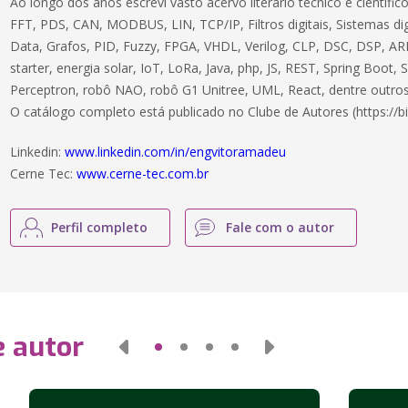
Ao longo dos anos escrevi vasto acervo literário técnico e científ
FFT, PDS, CAN, MODBUS, LIN, TCP/IP, Filtros digitais, Sistemas dig
Data, Grafos, PID, Fuzzy, FPGA, VHDL, Verilog, CLP, DSC, DSP, ARM
starter, energia solar, IoT, LoRa, Java, php, JS, REST, Spring Boot,
Perceptron, robô NAO, robô G1 Unitree, UML, React, dentre outros
O catálogo completo está publicado no Clube de Autores (https://bi
Linkedin:
www.linkedin.com/in/engvitoramadeu
Cerne Tec:
www.cerne-tec.com.br
Perfil completo
Fale com o autor
e autor