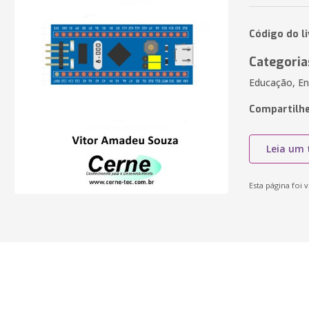
Código do l
Categoria
Educação, En
Compartilhe
Leia um 
Esta página foi v