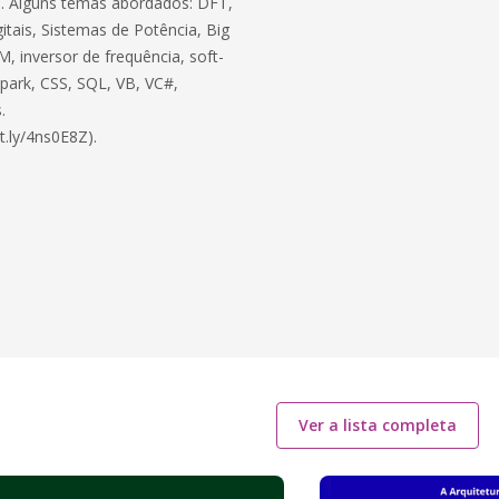
ico. Alguns temas abordados: DFT,
itais, Sistemas de Potência, Big
, inversor de frequência, soft-
 Spark, CSS, SQL, VB, VC#,
.
t.ly/4ns0E8Z).
Ver a lista completa