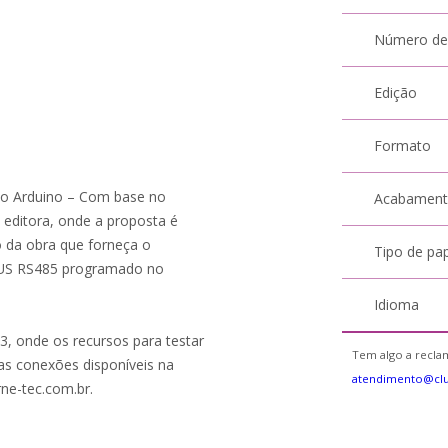
Número de
Edição
Formato
no Arduino – Com base no
Acabamen
ditora, onde a proposta é
o da obra que forneça o
Tipo de pa
BUS RS485 programado no
Idioma
03, onde os recursos para testar
Tem algo a reclam
as conexões disponíveis na
atendimento@cl
rne-tec.com.br.