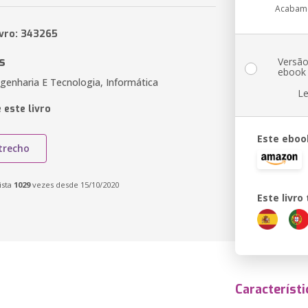
Acabam
ivro: 343265
s
Versã
ebook
genharia E Tecnologia, Informática
Le
 este livro
Este eboo
trecho
ista
1029
vezes desde 15/10/2020
Este livr
Característi