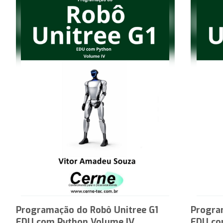
Programação do Robô Unitree G1
Progra
EDU com Python Volume IV
EDU co