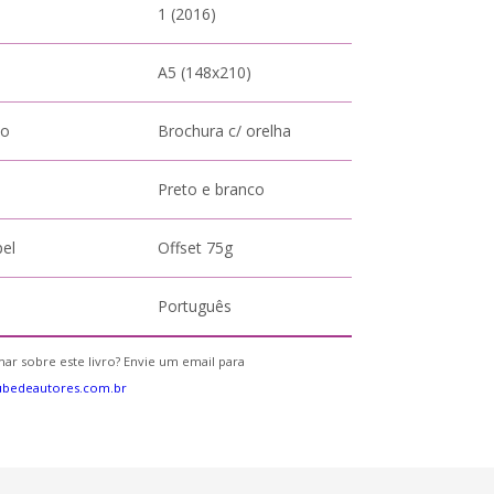
1 (2016)
A5 (148x210)
to
Brochura c/ orelha
Preto e branco
pel
Offset 75g
Português
ar sobre este livro? Envie um email para
ubedeautores.com.br