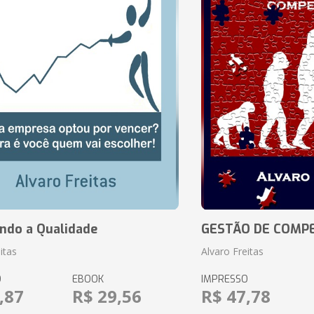
ando a Qualidade
GESTÃO DE COMP
itas
Alvaro Freitas
O
EBOOK
IMPRESSO
,87
R$ 29,56
R$ 47,78