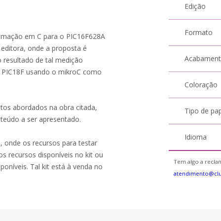
Edição
Formato
gramação em C para o PIC16F628A
editora, onde a proposta é
Acabamen
 resultado de tal medição
 PIC18F usando o mikroC como
Coloração
ntos abordados na obra citada,
Tipo de pa
teúdo a ser apresentado.
Idioma
8, onde os recursos para testar
s recursos disponíveis no kit ou
Tem algo a reclam
poníveis. Tal kit está à venda no
atendimento@cl