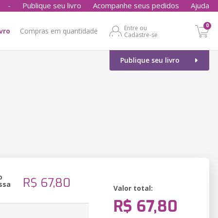
-
Publique seu livro
Acompanhe seus pedidos
Ajuda
0
Entre ou
ivro
Compras em quantidade
Cadastre-se
Publique seu livro
o
R$ 67,80
ssa
Valor total:
R$ 67,80