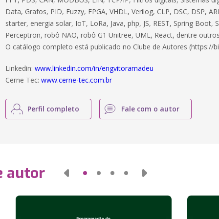
Data, Grafos, PID, Fuzzy, FPGA, VHDL, Verilog, CLP, DSC, DSP, ARM
starter, energia solar, IoT, LoRa, Java, php, JS, REST, Spring Boot,
Perceptron, robô NAO, robô G1 Unitree, UML, React, dentre outros
O catálogo completo está publicado no Clube de Autores (https://bi
Linkedin:
www.linkedin.com/in/engvitoramadeu
Cerne Tec:
www.cerne-tec.com.br
Perfil completo
Fale com o autor
e autor