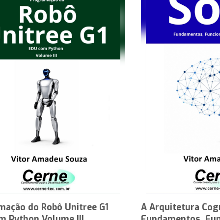
mação do Robô Unitree G1
A Arquitetura Cog
m Python Volume III
Fundamentos, Fun