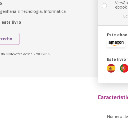
s
Versã
ebook
genharia E Tecnologia, Informática
Le
 este livro
Este eboo
trecho
ista
3026
vezes desde 27/09/2016
Este livr
Característi
Número de