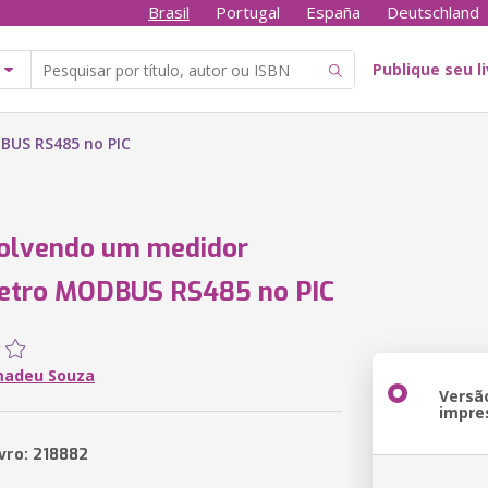
Brasil
Portugal
España
Deutschland
Publique seu l
BUS RS485 no PIC
olvendo um medidor
etro MODBUS RS485 no PIC
madeu Souza
Versã
impre
ivro: 218882