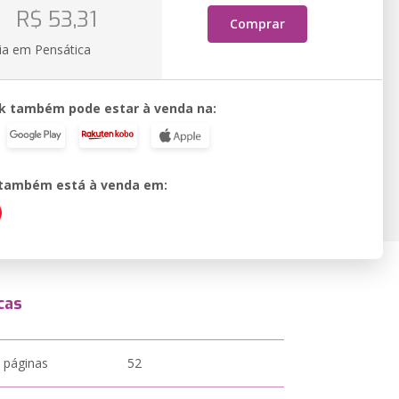
o
R$ 53,31
Comprar
ia em Pensática
k também pode estar à venda na:
o também está à venda em:
cas
 páginas
52