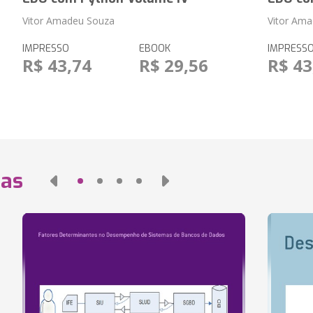
Vitor Amadeu Souza
Vitor Am
IMPRESSO
EBOOK
IMPRESS
R$ 43,74
R$ 29,56
R$ 43
das