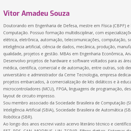
Vitor Amadeu Souza
Doutorando em Engenharia de Defesa, mestre em Física (CBPF) e 
Computação. Possuo formação multidisciplinar, com especializaçõe
elétrica, eletrônica, automação, telecomunicações, computação, 
inteligência artificial, ciência de dados, mecânica, produção, manuf
qualidade, projetos e gestão. MBAs em Engenharia Econômica, Aná
Desenvolvo projetos de hardware e software voltados para as áreas
médica, científica, comercial e de automação, entre outras, sob 
universitário e administrador da Cerne Tecnologia, empresa dedic
projetos embarcados, à comercialização de kits didáticos e à educ
microcontroladores (MCU), FPGA, linguagens de programação, des
layout de circuito impresso.
Sou membro associado da Sociedade Brasileira de Computação (SB
Inteligência Artificial (SBIA), Sociedade Brasileira de Automática (S
Robótica (SBR).
Ao longo dos anos escrevi vasto acervo literário técnico e científ
FFT, PDS, CAN, MODBUS, LIN, TCP/IP, Filtros digitais, Sistemas dig