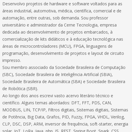
Desenvolvo projetos de hardware e software voltados para as
áreas industrial, automotiva, médica, científica, comercial e de
automação, entre outras, sob demanda. Sou professor
universitário e administrador da Cerne Tecnologia, empresa
dedicada ao desenvolvimento de projetos embarcados, à
comercialização de kits didáticos e à educação tecnológica nas
áreas de microcontroladores (MCU), FPGA, linguagens de
programação, desenvolvimento de projetos e layout de circuito
impresso.
Sou membro associado da Sociedade Brasileira de Computação
(SBC), Sociedade Brasileira de Inteligência Artificial (SBIA),
Sociedade Brasileira de Automática (SBA) e Sociedade Brasileira
de Robótica (SBR).
Ao longo dos anos escrevi vasto acervo literário técnico e
científico. Alguns temas abordados: DFT, FFT, PDS, CAN,
MODBUS, LIN, TCP/IP, Filtros digitais, Sistemas digitais, Sistemas
de Potência, Big Data, Grafos, PID, Fuzzy, FPGA, VHDL, Verilog,
CLP, DSC, DSP, ARM, inversor de frequência, soft-starter, energia
solar, IoT, LoRa, Java, php, JS, REST, Spring Boot, Spark, CSS,