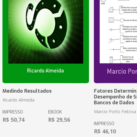
Medindo Resultados
Fatores Determin
Desempenho de S
Ricardo Almeida
Bancos de Dados
Marcio Porto Feitosa
IMPRESSO
EBOOK
R$ 50,74
R$ 29,56
IMPRESSO
R$ 46,10