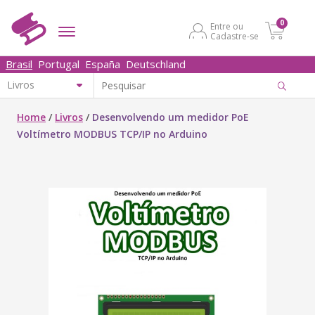
0
Entre ou
Cadastre-se
Brasil
Portugal
España
Deutschland
Home
/
Livros
/
Desenvolvendo um medidor PoE
Voltímetro MODBUS TCP/IP no Arduino