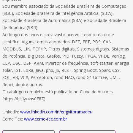
Sou membro associado da Sociedade Brasileira de Computação
(SBC), Sociedade Brasileira de Inteligência Artificial (SBIA),
Sociedade Brasileira de Automática (SBA) e Sociedade Brasileira
de Robótica (SBR).
Ao longo dos anos escrevi vasto acervo literário técnico e
científico. Alguns temas abordados: DFT, FFT, PDS, CAN,
MODBUS, LIN, TCP/IP, Filtros digitais, Sistemas digitais, Sistemas
de Potência, Big Data, Grafos, PID, Fuzzy, FPGA, VHDL, Verilog,
CLP, DSC, DSP, ARM, inversor de frequência, soft-starter, energia
solar, IoT, LoRa, Java, php, JS, REST, Spring Boot, Spark, CSS,
SQL, VB, VC#, Perceptron, robô NAO, robô G1 Unitree, UML,
React, dentre outros.
O catálogo completo está publicado no Clube de Autores
(https://bit.ly/4ns0E8Z).
Linkedin:
www.linkedin.com/in/engvitoramadeu
Cerne Tec:
www.cerne-tec.com.br