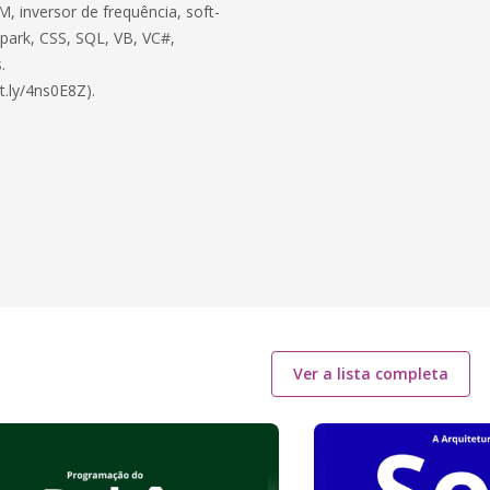
, inversor de frequência, soft-
 Spark, CSS, SQL, VB, VC#,
.
t.ly/4ns0E8Z).
Ver a lista completa