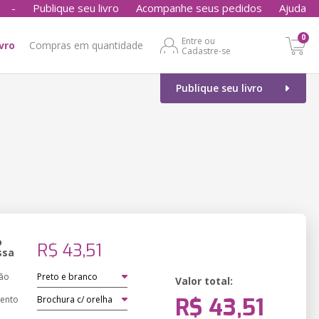
-
Publique seu livro
Acompanhe seus pedidos
Ajuda
0
Entre ou
ivro
Compras em quantidade
Cadastre-se
Publique seu livro
o
R$ 43,51
ssa
ão
Valor total:
R$ 43,51
ento