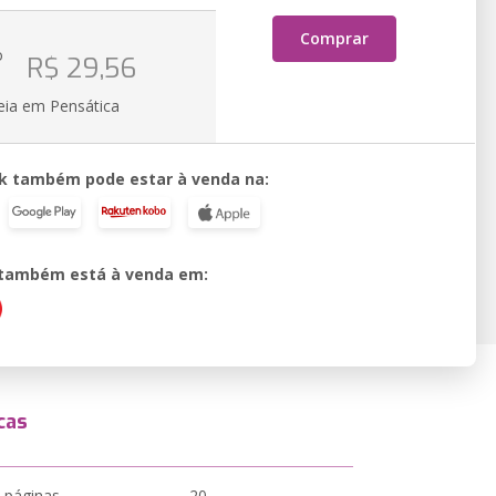
Comprar
o
R$ 29,56
eia em Pensática
k também pode estar à venda na:
o também está à venda em:
cas
 páginas
20