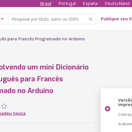
Brasil
Portugal
España
Deutschland
Publique seu l
guês para Francês Programado no Arduino
lvendo um mini Dicionário
uguês para Francês
mado no Arduino
Versã
impre
madeu Souza
Coloraç
Acabam