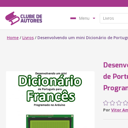
Menu
Home
/
Livros
/
Desenvolvendo um mini Dicionário de Portu
Desenvo
de Port
Progra
Por
Vitor A