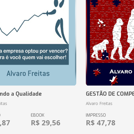
ando a Qualidade
GESTÃO DE COMP
itas
Alvaro Freitas
O
EBOOK
IMPRESSO
,87
R$ 29,56
R$ 47,78