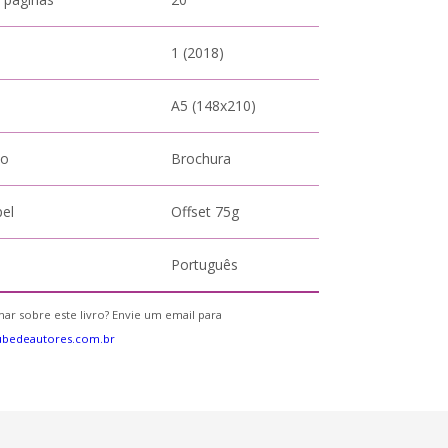
1 (2018)
A5 (148x210)
to
Brochura
pel
Offset 75g
Português
ar sobre este livro? Envie um email para
ubedeautores.com.br