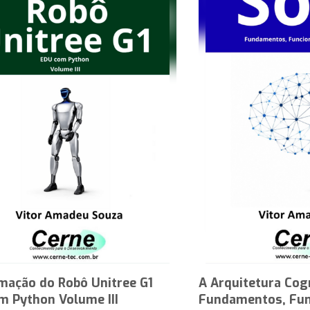
mação do Robô Unitree G1
A Arquitetura Cog
m Python Volume III
Fundamentos, Fun