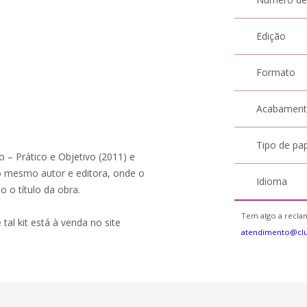
Edição
Formato
Acabamen
Tipo de pa
o – Prático e Objetivo (2011) e
 mesmo autor e editora, onde o
Idioma
 o título da obra.
Tem algo a reclam
 tal kit está à venda no site
atendimento@cl