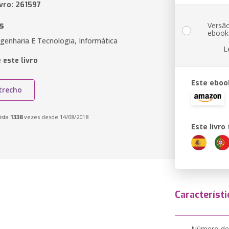
ivro: 261597
s
Versã
ebook
genharia E Tecnologia, Informática
L
 este livro
Este eboo
trecho
ista
1338
vezes desde 14/08/2018
Este livr
Característi
Número de