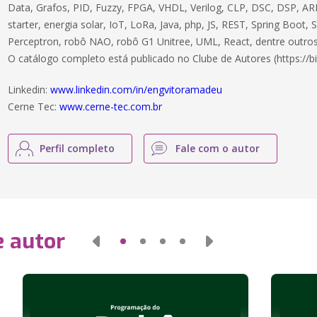
Data, Grafos, PID, Fuzzy, FPGA, VHDL, Verilog, CLP, DSC, DSP, ARM
starter, energia solar, IoT, LoRa, Java, php, JS, REST, Spring Boot,
Perceptron, robô NAO, robô G1 Unitree, UML, React, dentre outros
O catálogo completo está publicado no Clube de Autores (https://bi
Linkedin:
www.linkedin.com/in/engvitoramadeu
Cerne Tec:
www.cerne-tec.com.br
Perfil completo
Fale com o autor
e autor