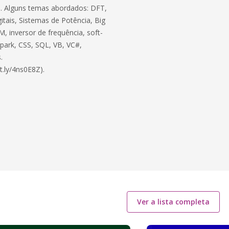
ico. Alguns temas abordados: DFT,
itais, Sistemas de Potência, Big
, inversor de frequência, soft-
 Spark, CSS, SQL, VB, VC#,
.
t.ly/4ns0E8Z).
Ver a lista completa