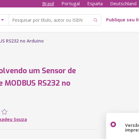
Brasil
Portugal
España
Deutschland
Publique seu l
US RS232 no Arduino
olvendo um Sensor de
te MODBUS RS232 no
o
madeu Souza
Versã
impre