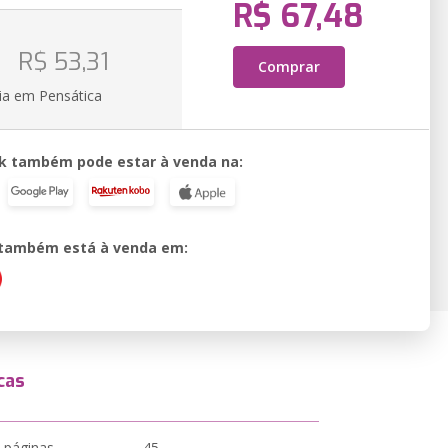
R$ 67,48
o
R$ 53,31
Comprar
ia em Pensática
k também pode estar à venda na:
o também está à venda em:
cas
 páginas
45