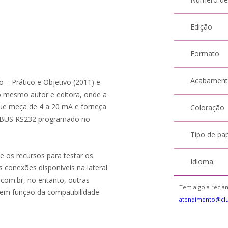
Edição
Formato
Acabamen
o – Prático e Objetivo (2011) e
 mesmo autor e editora, onde a
que meça de 4 a 20 mA e forneça
Coloração
ODBUS RS232 programado no
Tipo de pa
de os recursos para testar os
Idioma
 conexões disponíveis na lateral
c.com.br, no entanto, outras
Tem algo a reclam
 em função da compatibilidade
atendimento@cl