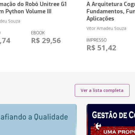
mação do Robô Unitree G1
A Arquitetura Cog
m Python Volume III
Fundamentos, Fun
Aplicações
adeu Souza
Vitor Amadeu Souza
O
EBOOK
,74
R$ 29,56
IMPRESSO
R$ 51,42
Ver a lista completa