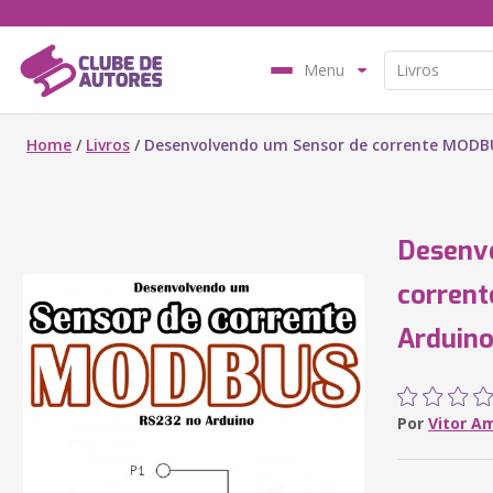
Menu
Home
/
Livros
/
Desenvolvendo um Sensor de corrente MODB
Desenv
corren
Arduin
Por
Vitor A