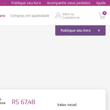
-
Publique seu livro
Acompanhe seus pedidos
Ajuda
0
Entre ou
ivro
Compras em quantidade
Cadastre-se
Publique seu livro
o
R$ 67,48
ssa
Valor total: