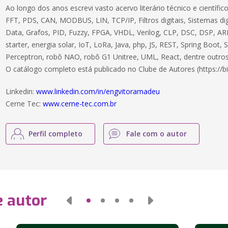
Ao longo dos anos escrevi vasto acervo literário técnico e científ
FFT, PDS, CAN, MODBUS, LIN, TCP/IP, Filtros digitais, Sistemas dig
Data, Grafos, PID, Fuzzy, FPGA, VHDL, Verilog, CLP, DSC, DSP, ARM
starter, energia solar, IoT, LoRa, Java, php, JS, REST, Spring Boot,
Perceptron, robô NAO, robô G1 Unitree, UML, React, dentre outros
O catálogo completo está publicado no Clube de Autores (https://bi
Linkedin:
www.linkedin.com/in/engvitoramadeu
Cerne Tec:
www.cerne-tec.com.br
Perfil completo
Fale com o autor
e autor