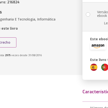
ivro: 216824
s
Versã
ebook
genharia E Tecnologia, Informática
Le
 este livro
Este eboo
trecho
ista
2975
vezes desde 31/08/2016
Este livr
Característi
Número de