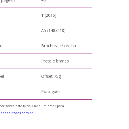
1 (2016)
A5 (148x210)
to
Brochura c/ orelha
Preto e branco
pel
Offset 75g
Português
ar sobre este livro? Envie um email para
ubedeautores.com.br