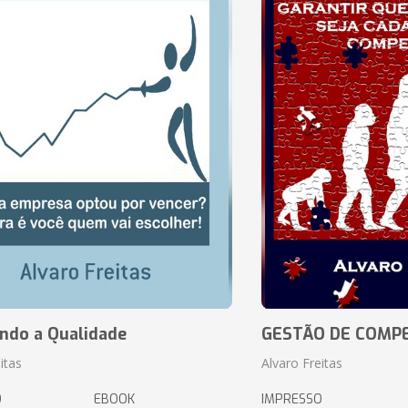
ando a Qualidade
GESTÃO DE COMP
itas
Alvaro Freitas
O
EBOOK
IMPRESSO