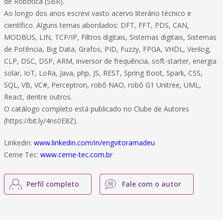
de Robótica (SBR).
Ao longo dos anos escrevi vasto acervo literário técnico e
científico. Alguns temas abordados: DFT, FFT, PDS, CAN,
MODBUS, LIN, TCP/IP, Filtros digitais, Sistemas digitais, Sistemas
de Potência, Big Data, Grafos, PID, Fuzzy, FPGA, VHDL, Verilog,
CLP, DSC, DSP, ARM, inversor de frequência, soft-starter, energia
solar, IoT, LoRa, Java, php, JS, REST, Spring Boot, Spark, CSS,
SQL, VB, VC#, Perceptron, robô NAO, robô G1 Unitree, UML,
React, dentre outros.
O catálogo completo está publicado no Clube de Autores
(https://bit.ly/4ns0E8Z).
Linkedin:
www.linkedin.com/in/engvitoramadeu
Cerne Tec:
www.cerne-tec.com.br
Perfil completo
Fale com o autor