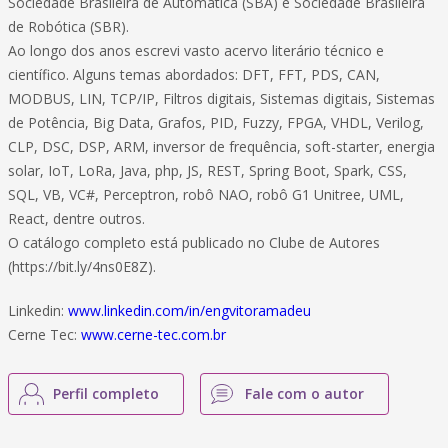
Sociedade Brasileira de Automática (SBA) e Sociedade Brasileira
de Robótica (SBR).
Ao longo dos anos escrevi vasto acervo literário técnico e
científico. Alguns temas abordados: DFT, FFT, PDS, CAN,
MODBUS, LIN, TCP/IP, Filtros digitais, Sistemas digitais, Sistemas
de Potência, Big Data, Grafos, PID, Fuzzy, FPGA, VHDL, Verilog,
CLP, DSC, DSP, ARM, inversor de frequência, soft-starter, energia
solar, IoT, LoRa, Java, php, JS, REST, Spring Boot, Spark, CSS,
SQL, VB, VC#, Perceptron, robô NAO, robô G1 Unitree, UML,
React, dentre outros.
O catálogo completo está publicado no Clube de Autores
(https://bit.ly/4ns0E8Z).
Linkedin:
www.linkedin.com/in/engvitoramadeu
Cerne Tec:
www.cerne-tec.com.br
Perfil completo
Fale com o autor