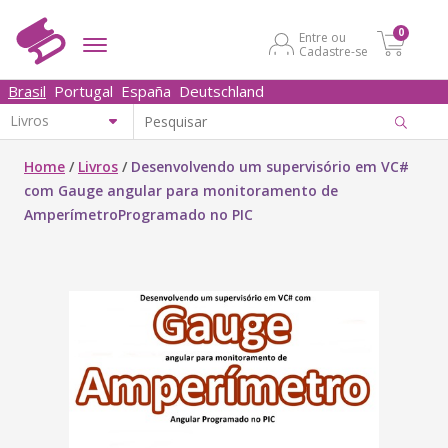
0
Entre ou
Cadastre-se
Brasil
Portugal
España
Deutschland
Home
/
Livros
/
Desenvolvendo um supervisório em VC#
com Gauge angular para monitoramento de
AmperímetroProgramado no PIC