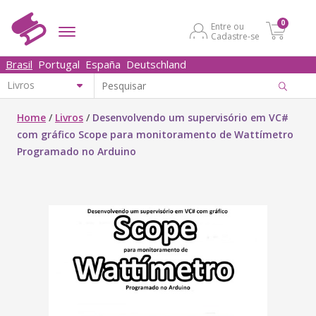
0
Entre ou
Cadastre-se
Brasil
Portugal
España
Deutschland
Home
/
Livros
/
Desenvolvendo um supervisório em VC#
com gráfico Scope para monitoramento de Wattímetro
Programado no Arduino