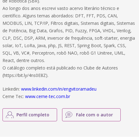
de Robótica (SBR).
Ao longo dos anos escrevi vasto acervo literário técnico e
científico. Alguns temas abordados: DFT, FFT, PDS, CAN,
MODBUS, LIN, TCP/IP, Filtros digitais, Sistemas digitais, Sistemas
de Potência, Big Data, Grafos, PID, Fuzzy, FPGA, VHDL, Verilog,
CLP, DSC, DSP, ARM, inversor de frequência, soft-starter, energia
solar, IoT, LoRa, Java, php, JS, REST, Spring Boot, Spark, CSS,
SQL, VB, VC#, Perceptron, robô NAO, robô G1 Unitree, UML,
React, dentre outros.
O catálogo completo está publicado no Clube de Autores
(https://bit.ly/4ns0E8Z).
Linkedin:
www.linkedin.com/in/engvitoramadeu
Cerne Tec:
www.cerne-tec.com.br
Perfil completo
Fale com o autor