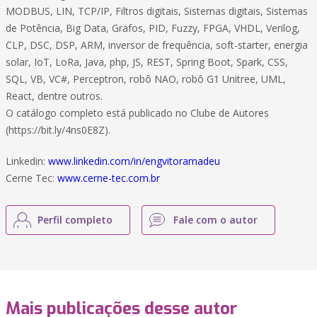
MODBUS, LIN, TCP/IP, Filtros digitais, Sistemas digitais, Sistemas
de Potência, Big Data, Grafos, PID, Fuzzy, FPGA, VHDL, Verilog,
CLP, DSC, DSP, ARM, inversor de frequência, soft-starter, energia
solar, IoT, LoRa, Java, php, JS, REST, Spring Boot, Spark, CSS,
SQL, VB, VC#, Perceptron, robô NAO, robô G1 Unitree, UML,
React, dentre outros.
O catálogo completo está publicado no Clube de Autores
(https://bit.ly/4ns0E8Z).
Linkedin:
www.linkedin.com/in/engvitoramadeu
Cerne Tec:
www.cerne-tec.com.br
Perfil completo
Fale com o autor
Mais publicações desse autor