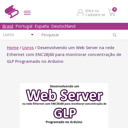
0
Entre ou
Cadastre-se
Brasil
Portugal
España
Deutschland
Home
/
Livros
/
Desenvolvendo um Web Server na rede
Ethernet com ENC28J60 para monitorar concentração de
GLP Programado no Arduino