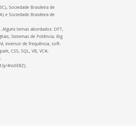
C), Sociedade Brasileira de
BA) e Sociedade Brasileira de
ico. Alguns temas abordados: DFT,
itais, Sistemas de Potência, Big
, inversor de frequência, soft-
 Spark, CSS, SQL, VB, VC#,
.
t.ly/4ns0E8Z).