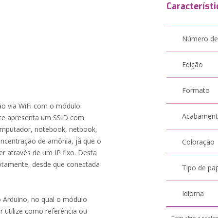
Característi
Número de
Edição
Formato
xão via WiFi com o módulo
Acabamen
ste apresenta um SSID com
omputador, notebook, netbook,
ncentração de amônia, já que o
Coloração
 através de um IP fixo. Desta
otamente, desde que conectada
Tipo de pa
Idioma
 Arduino, no qual o módulo
r utilize como referência ou
Tem algo a reclam