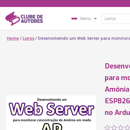
Menu
Home
/
Livros
/
Desenvolvendo um Web Server para monitor
Desenv
para mo
Amônia
ESP826
no Ardu