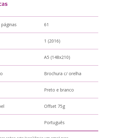
cas
 páginas
61
1 (2016)
A5 (148x210)
to
Brochura c/ orelha
Preto e branco
pel
Offset 75g
Português
ar sobre este livro? Envie um email para