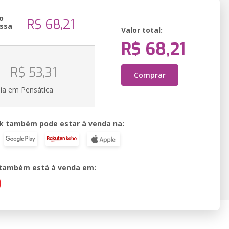
o
R$ 68,21
ssa
Valor total:
R$ 68,21
o
R$ 53,31
Comprar
ia em Pensática
k também pode estar à venda na:
o também está à venda em: