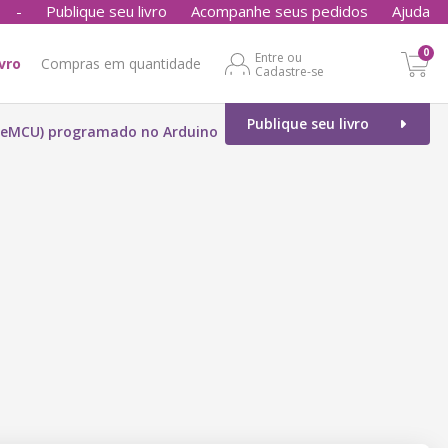
-
Publique seu livro
Acompanhe seus pedidos
Ajuda
0
Entre ou
ivro
Compras em quantidade
Cadastre-se
Publique seu livro
deMCU) programado no Arduino