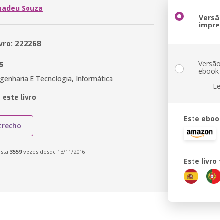
madeu Souza
Versã
impre
ivro: 222268
s
Versã
ebook
genharia E Tecnologia, Informática
Le
 este livro
Este eboo
trecho
ista
3559
vezes desde 13/11/2016
Este livr