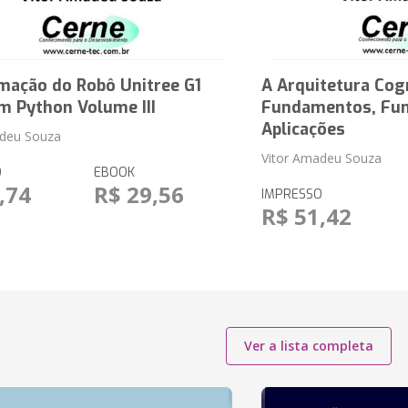
mação do Robô Unitree G1
A Arquitetura Cog
m Python Volume III
Fundamentos, Fun
Aplicações
adeu Souza
Vitor Amadeu Souza
O
EBOOK
,74
R$ 29,56
IMPRESSO
R$ 51,42
Ver a lista completa