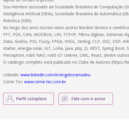
Sou membro associado da Sociedade Brasileira de Computação (SB
Inteligência Artificial (SBIA), Sociedade Brasileira de Automática (S
Robótica (SBR).
Ao longo dos anos escrevi vasto acervo literário técnico e científ
FFT, PDS, CAN, MODBUS, LIN, TCP/IP, Filtros digitais, Sistemas dig
Data, Grafos, PID, Fuzzy, FPGA, VHDL, Verilog, CLP, DSC, DSP, ARM
starter, energia solar, IoT, LoRa, Java, php, JS, REST, Spring Boot,
Perceptron, robô NAO, robô G1 Unitree, UML, React, dentre outros
O catálogo completo está publicado no Clube de Autores (https://bi
Linkedin:
www.linkedin.com/in/engvitoramadeu
Cerne Tec:
www.cerne-tec.com.br
Perfil completo
Fale com o autor