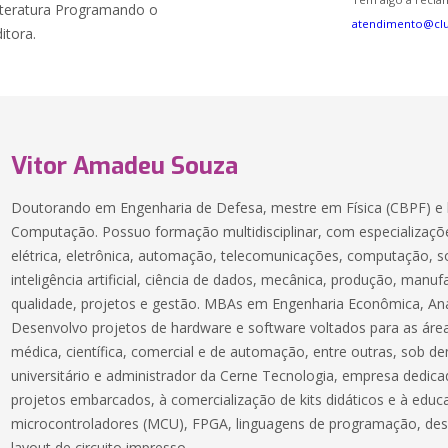
iteratura Programando o
atendimento@cl
itora.
Vitor Amadeu Souza
Doutorando em Engenharia de Defesa, mestre em Física (CBPF) e 
Computação. Possuo formação multidisciplinar, com especializaçõe
elétrica, eletrônica, automação, telecomunicações, computação, 
inteligência artificial, ciência de dados, mecânica, produção, manuf
qualidade, projetos e gestão. MBAs em Engenharia Econômica, Aná
Desenvolvo projetos de hardware e software voltados para as áreas
médica, científica, comercial e de automação, entre outras, sob 
universitário e administrador da Cerne Tecnologia, empresa dedic
projetos embarcados, à comercialização de kits didáticos e à educ
microcontroladores (MCU), FPGA, linguagens de programação, des
layout de circuito impresso.