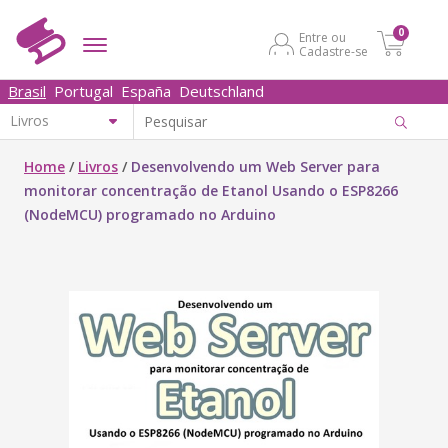
0
Entre ou
Cadastre-se
Brasil
Portugal
España
Deutschland
Home
/
Livros
/
Desenvolvendo um Web Server para
monitorar concentração de Etanol Usando o ESP8266
(NodeMCU) programado no Arduino