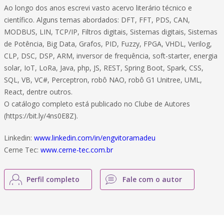
Ao longo dos anos escrevi vasto acervo literário técnico e
científico. Alguns temas abordados: DFT, FFT, PDS, CAN,
MODBUS, LIN, TCP/IP, Filtros digitais, Sistemas digitais, Sistemas
de Potência, Big Data, Grafos, PID, Fuzzy, FPGA, VHDL, Verilog,
CLP, DSC, DSP, ARM, inversor de frequência, soft-starter, energia
solar, IoT, LoRa, Java, php, JS, REST, Spring Boot, Spark, CSS,
SQL, VB, VC#, Perceptron, robô NAO, robô G1 Unitree, UML,
React, dentre outros.
O catálogo completo está publicado no Clube de Autores
(https://bit.ly/4ns0E8Z).
Linkedin:
www.linkedin.com/in/engvitoramadeu
Cerne Tec:
www.cerne-tec.com.br
Perfil completo
Fale com o autor