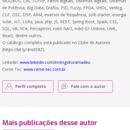
MODBUS, LIN, TCP/IP, Filtros digitais, Sistemas digitais, Sistemas
de Potência, Big Data, Grafos, PID, Fuzzy, FPGA, VHDL, Verilog,
CLP, DSC, DSP, ARM, inversor de frequência, soft-starter, energia
solar, IoT, LoRa, Java, php, JS, REST, Spring Boot, Spark, CSS,
SQL, VB, VC#, Perceptron, robô NAO, robô G1 Unitree, UML,
React, dentre outros.
O catálogo completo está publicado no Clube de Autores
(https://bit.ly/4ns0E8Z).
Linkedin:
www.linkedin.com/in/engvitoramadeu
Cerne Tec:
www.cerne-tec.com.br
Perfil completo
Fale com o autor
Mais publicações desse autor