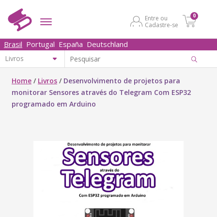
0
Entre ou
Cadastre-se
Brasil
Portugal
España
Deutschland
Home
/
Livros
/
Desenvolvimento de projetos para
monitorar Sensores através do Telegram Com ESP32
programado em Arduino