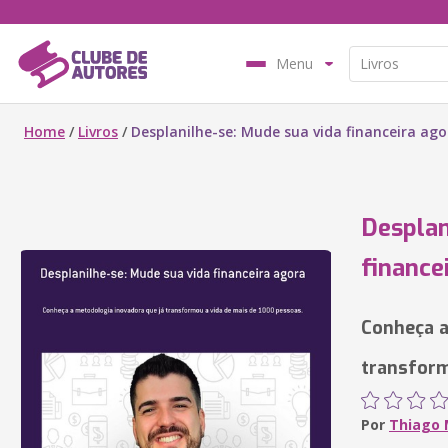
Menu
Home
/
Livros
/
Desplanilhe-se: Mude sua vida financeira ago
Desplan
finance
Conheça a
transform
Por
Thiago 