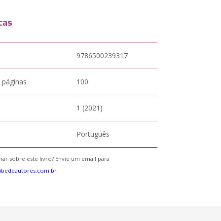
cas
9786500239317
 páginas
100
1 (2021)
Português
ar sobre este livro? Envie um email para
ubedeautores.com.br