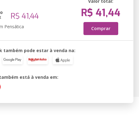
Valor total:
R$ 41,44
ão
R$ 41,44
k
em Pensática
Comprar
k também pode estar à venda na:
o também está à venda em: