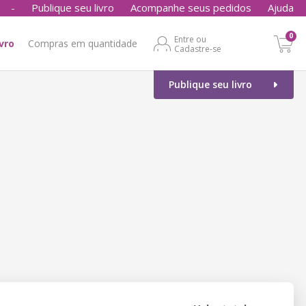
-
Publique seu livro
Acompanhe seus pedidos
Ajuda
0
Entre ou
ivro
Compras em quantidade
Cadastre-se
Publique seu livro