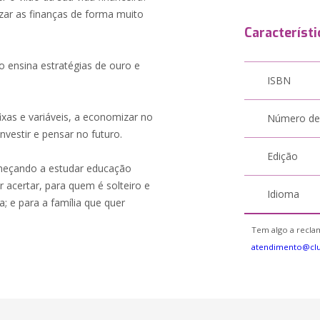
izar as finanças de forma muito
Característi
lo ensina estratégias de ouro e
ISBN
ixas e variáveis, a economizar no
Número de
nvestir e pensar no futuro.
Edição
meçando a estudar educação
r acertar, para quem é solteiro e
Idioma
; e para a família que quer
Tem algo a reclam
atendimento@cl