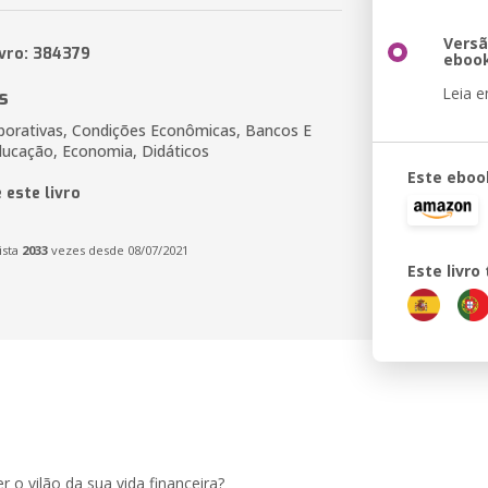
Vers
ivro: 384379
eboo
Leia 
s
porativas, Condições Econômicas, Bancos E
ducação, Economia, Didáticos
Este eboo
 este livro
ista
2033
vezes desde 08/07/2021
Este livr
r o vilão da sua vida financeira?