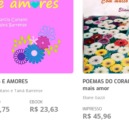
 E AMORES
POEMAS DO CORA
mais amor
itano e Tainá Barrense
Eliane Gazzi
O
EBOOK
,75
R$ 23,63
IMPRESSO
R$ 45,96