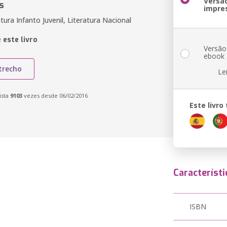
Versã
s
impre
atura Infanto Juvenil, Literatura Nacional
 este livro
Versão
ebook
trecho
Le
ista
9103
vezes desde 06/02/2016
Este livr
Característi
ISBN