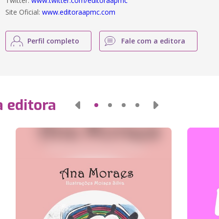
Twitter:
www.twitter.com/editoraapmc
Site Oficial:
www.editoraapmc.com
Perfil completo
Fale com a editora
 editora