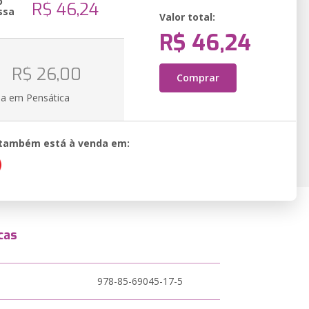
o
R$ 46,24
ssa
Valor total:
R$ 46,24
R$ 26,00
Comprar
ia em Pensática
o também está à venda em:
cas
978-85-69045-17-5