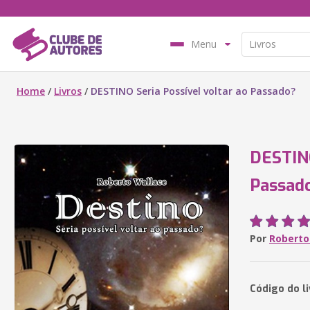
Menu
Home
/
Livros
/
DESTINO Seria Possível voltar ao Passado?
DESTINO
Passad
Por
Roberto
Código do l