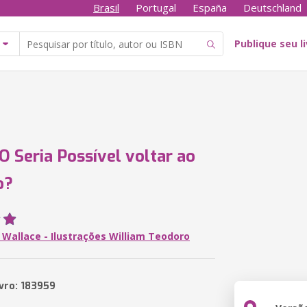
Brasil
Portugal
España
Deutschland
Publique seu l
 Seria Possível voltar ao
o?
 Wallace - Ilustrações William Teodoro
ivro: 183959