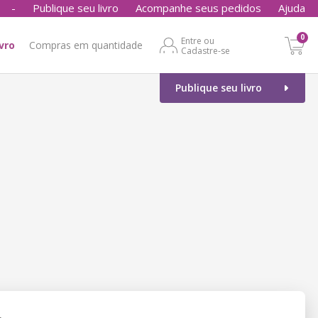
-
Publique seu livro
Acompanhe seus pedidos
Ajuda
0
Entre ou
ivro
Compras em quantidade
Cadastre-se
Publique seu livro