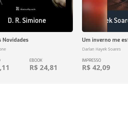
s Novidades
Um inverno me es
ione
Darlan Hayek Soares
O
EBOOK
IMPRESSO
,11
R$ 24,81
R$ 42,09