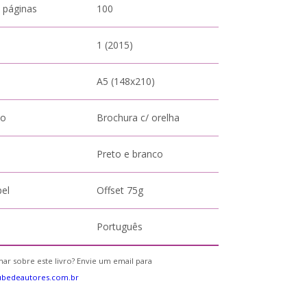
 páginas
100
1 (2015)
A5 (148x210)
to
Brochura c/ orelha
Preto e branco
pel
Offset 75g
Português
ar sobre este livro? Envie um email para
ubedeautores.com.br