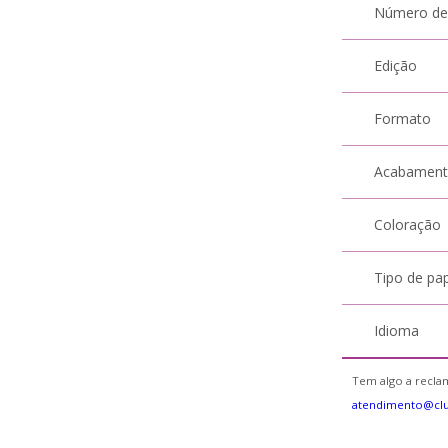
Número de
Edição
Formato
Acabamen
Coloração
Tipo de pa
Idioma
Tem algo a reclam
atendimento@cl