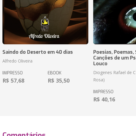
Saindo do Deserto em 40 dias
Poesias, Poemas,
Canções de um P
Alfredo Oliveira
Louco
Diogenes Rafael de C
IMPRESSO
EBOOK
R$ 57,68
R$ 35,50
Rosa)
IMPRESSO
R$ 40,16
Comentários