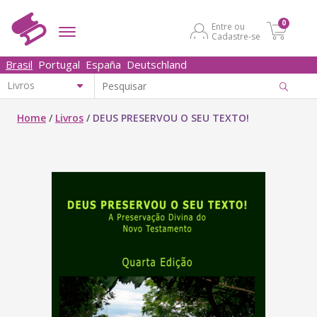
0
Entre ou
Cadastre-se
Brasil
Portugal
España
Deutschland
Home
/
Livros
/
DEUS PRESERVOU O SEU TEXTO!