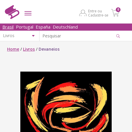
0
Entre ou
Cadastre-se
Brasil
Portugal
España
Deutschland
Home
/
Livros
/
Devaneios