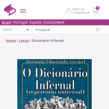
0
Entre ou
Cadastre-se
Brasil
Portugal
España
Deutschland
Home
/
Livros
/
Dicionário Infernal