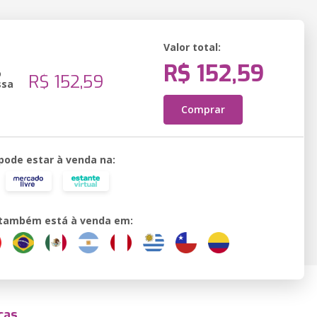
Valor total:
R$ 152,59
o
R$ 152,59
ssa
Comprar
 pode estar à venda na:
o também está à venda em:
cas