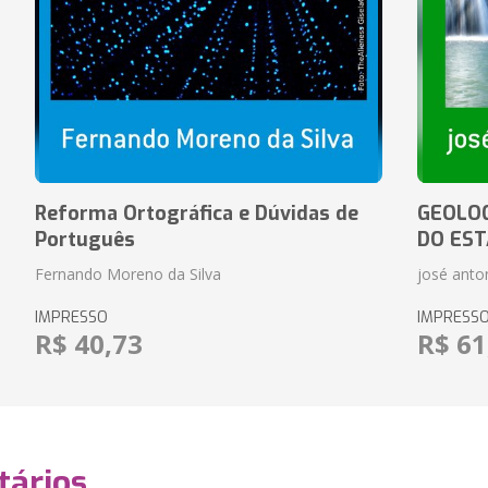
Reforma Ortográfica e Dúvidas de
GEOLOG
Português
DO EST
Fernando Moreno da Silva
josé anton
IMPRESSO
IMPRESS
R$ 40,73
R$ 61
ários