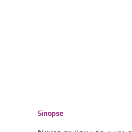
Sinopse
Este volume aborda temas ligados ao sistema pen