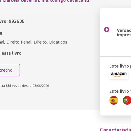
;Marcela Oliveira Lima;Rodrigo Cavalcanti
ivro: 992635
Versã
s
impre
l, Direito Penal, Direito, Didáticos
 este livro
Este livro
trecho
ista
355
vezes desde 03/06/2026
Este livr
Característi