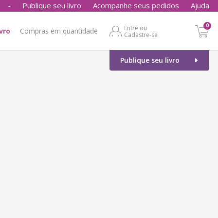
-
Publique seu livro
Acompanhe seus pedidos
Ajuda
0
Entre ou
ivro
Compras em quantidade
Cadastre-se
Publique seu livro