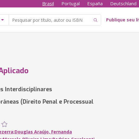
Brasil
Portugal
España
Deutschland
Publique seu l
 Aplicado
s Interdisciplinares
âneas (Direito Penal e Processual
ezerra;Douglas Araújo, Fernanda