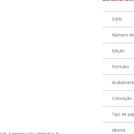
ISBN
Número de
Edição
Formato
Acabamen
Coloração
Tipo de pa
Idioma
al, à persecução criminal e às