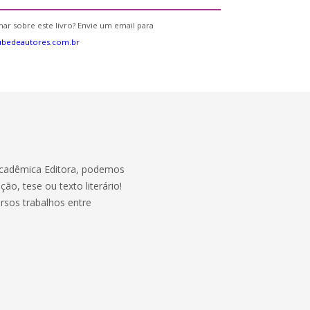
ar sobre este livro? Envie um email para
ubedeautores.com.br
 Acadêmica Editora, podemos
ão, tese ou texto literário!
rsos trabalhos entre