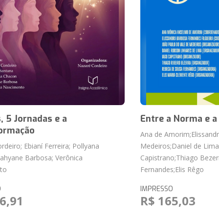
, 5 Jornadas e a
Entre a Norma e a
ormação
Ana de Amorim;Elissandra
deiro; Ebianí Ferreira; Pollyana
Medeiros;Daniel de Lima
ahyane Barbosa; Verônica
Capistrano;Thiago Bezer
to
Fernandes;Elis Rêgo
O
IMPRESSO
6,91
R$ 165,03