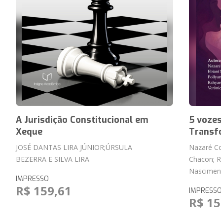
A Jurisdição Constitucional em
5 vozes
Xeque
Transf
JOSÉ DANTAS LIRA JÚNIOR;ÚRSULA
Nazaré Cor
BEZERRA E SILVA LIRA
Chacon; R
Nascimen
IMPRESSO
R$ 159,61
IMPRESS
R$ 15