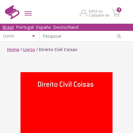
0
Entre ou
Cadastre-se
Brasil
Portugal
España
Deutschland
Home
/
Livros
/
Direito Civil Coisas