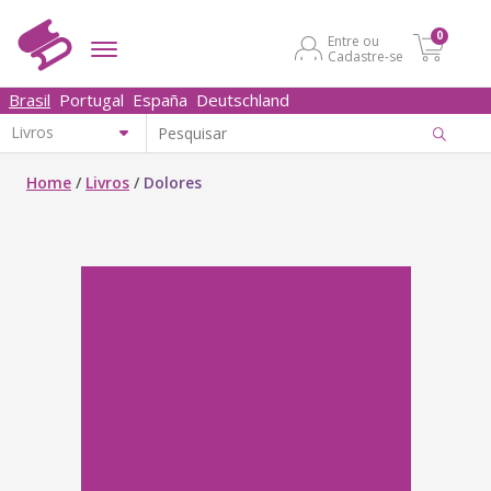
0
Entre ou
Cadastre-se
Brasil
Portugal
España
Deutschland
Home
/
Livros
/
Dolores