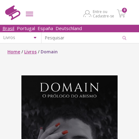
0
Entre ou
Cadastre-se
Brasil
Portugal
España
Deutschland
Home
/
Livros
/
Domain