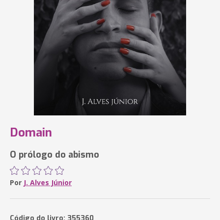
Domain
O prólogo do abismo
Por
J. Alves Júnior
Código do livro: 355360