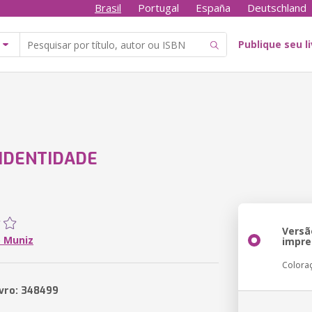
Brasil
Portugal
España
Deutschland
Publique seu l
IDENTIDADE
Versã
 Muniz
impre
Colora
ivro: 348499