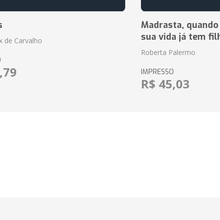
s
Madrasta, quando
sua vida já tem fi
ix de Carvalho
Roberta Palermo
O
,79
IMPRESSO
R$ 45,03