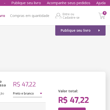
-
Publique seu livro
Acompanhe seus pedidos
Ajuda
0
Entre ou
ivro
Compras em quantidade
Cadastre-se
Publique seu livro
o
R$ 47,22
ssa
Valor total:
ção
R$ 47,22