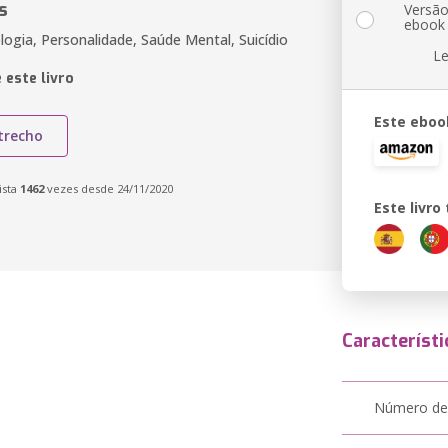
s
Versã
ebook
logia, Personalidade, Saúde Mental, Suicídio
Le
 este livro
Este eboo
trecho
ista
1462
vezes desde 24/11/2020
Este livr
Característi
Número de