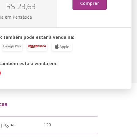
o
Comprar
R$ 23,63
ia em Pensática
k também pode estar à venda na:
o também está à venda em:
cas
 páginas
120