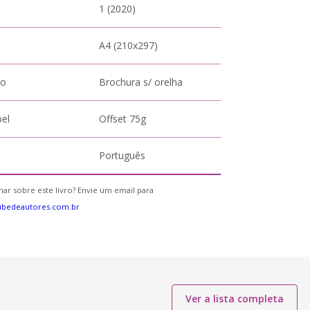
1 (2020)
A4 (210x297)
to
Brochura s/ orelha
pel
Offset 75g
Português
ar sobre este livro? Envie um email para
ubedeautores.com.br
Ver a lista completa