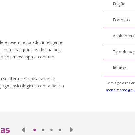
Edição
Formato
Acabamen
é jovem, educado, inteligente
pessoa, mas por trás de sua bela
Tipo de pa
dade de um psicopata com um
Idioma
e aterrorizar pela série de
Tem algo a reclam
jogos psicológicos com a polícia
atendimento@cl
das