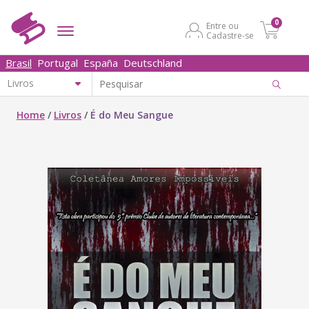
0
Entre ou
Cadastre-se
Brasil
Portugal
España
Deutschland
Home
/
Livros
/
É do Meu Sangue