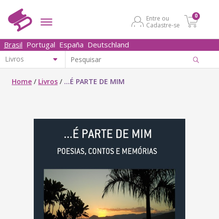
0
Entre ou
Cadastre-se
Brasil
Portugal
España
Deutschland
Home
/
Livros
/
...É PARTE DE MIM