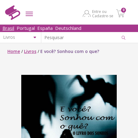
0
Entre ou
Cadastre-se
Brasil
Portugal
España
Deutschland
Home
/
Livros
/
E você? Sonhou com o que?