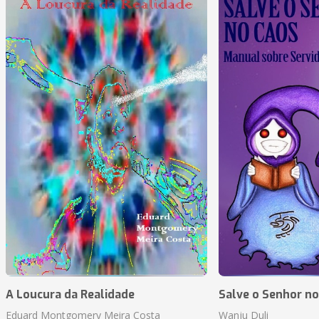
A Loucura da Realidade
Salve o Senhor n
Eduard Montgomery Meira Costa
Wanju Duli