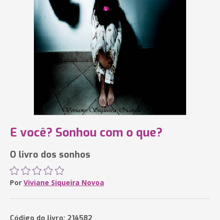
E você? Sonhou com o que?
O livro dos sonhos
Por
Viviane Siqueira Novoa
Código do livro: 214582