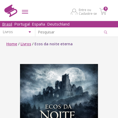
0
Entre ou
Cadastre-se
Brasil
Portugal
España
Deutschland
Home
/
Livros
/
Ecos da noite eterna