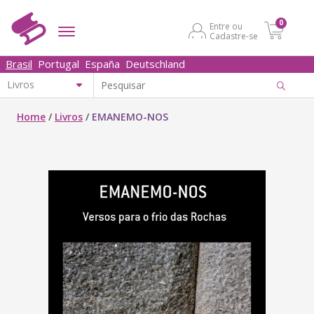
0
Entre ou
Cadastre-se
Brasil
Portugal
España
Deutschland
Home
/
Livros
/
EMANEMO-NOS