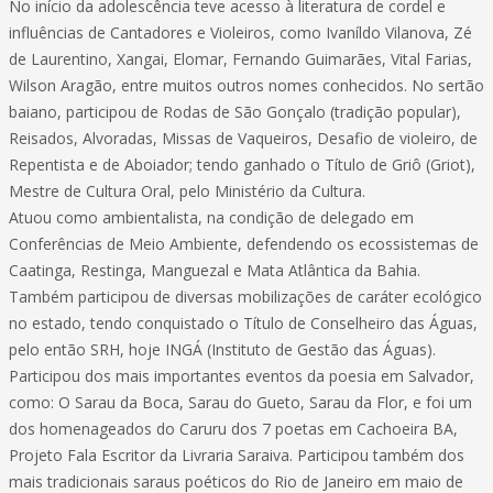
No início da adolescência teve acesso à literatura de cordel e
influências de Cantadores e Violeiros, como Ivaníldo Vilanova, Zé
de Laurentino, Xangai, Elomar, Fernando Guimarães, Vital Farias,
Wilson Aragão, entre muitos outros nomes conhecidos. No sertão
baiano, participou de Rodas de São Gonçalo (tradição popular),
Reisados, Alvoradas, Missas de Vaqueiros, Desafio de violeiro, de
Repentista e de Aboiador; tendo ganhado o Título de Griô (Griot),
Mestre de Cultura Oral, pelo Ministério da Cultura.
Atuou como ambientalista, na condição de delegado em
Conferências de Meio Ambiente, defendendo os ecossistemas de
Caatinga, Restinga, Manguezal e Mata Atlântica da Bahia.
Também participou de diversas mobilizações de caráter ecológico
no estado, tendo conquistado o Título de Conselheiro das Águas,
pelo então SRH, hoje INGÁ (Instituto de Gestão das Águas).
Participou dos mais importantes eventos da poesia em Salvador,
como: O Sarau da Boca, Sarau do Gueto, Sarau da Flor, e foi um
dos homenageados do Caruru dos 7 poetas em Cachoeira BA,
Projeto Fala Escritor da Livraria Saraiva. Participou também dos
mais tradicionais saraus poéticos do Rio de Janeiro em maio de