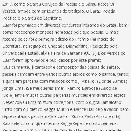
2017, como o Sarau Corujão da Poesia e o Sarau Ratos Di
Versos, ambos com onze anos de tradição. O Sarau Pelada
Poética e o Sarau do Escritório.
Luar foi premiado em diversos concursos literários do Brasil, bem
como recebendo menções honrosas pela sua poesia. O mais
recente deles foi a primeira edição do Premio Pai Inácio de
Literatura, na região da Chapada Diamantina, Realizado pela
Universidade Estadual de Feira de Santana (UEFS) E os versos do
Luar foram aprovados e publicados por este premio.
Musicalmente, é cantador e compositor das coisas do sertão,
passeia também entre vários outros estilos como o samba, tendo
alguns em parceria com músicos como J. Ribeiro, (Dor de Samba)
Jonga Lima, (Se me queres amar) Ramiro Barbosa (Caldo de
Molé) entre muitas outras parcerias musicais em diversos estilos.
Desenvolveu uma mistura do regional com o digital jamaicano,
junto com o Coletivo Ragga Muffin e Dance Hall de Salvador, bem
representados pelo letrista e cantor Russo PassaPusso e o DJ
Raiz Seletor com quem tem o RaggaRepente como parceria.
Recebeu em 2014 o Título de Cidadão Uauaense, na cidade de