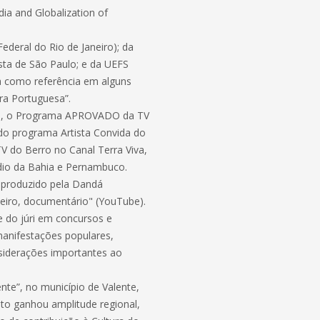
dia and Globalization of
deral do Rio de Janeiro); da
sta de São Paulo; e da UEFS
da como referência em alguns
ura Portuguesa”.
plo, o Programa APROVADO da TV
 programa Artista Convida do
V do Berro no Canal Terra Viva,
dio da Bahia e Pernambuco.
 produzido pela Dandá
heiro, documentário" (YouTube).
e do júri em concursos e
 manifestações populares,
nsiderações importantes ao
nte”, no município de Valente,
nto ganhou amplitude regional,