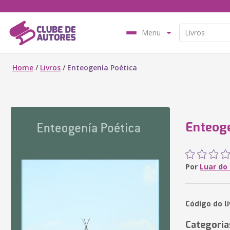
Menu
Home
/
Livros
/
Enteogenía Poética
Enteoge
Por
Luar do
Código do li
Categoria