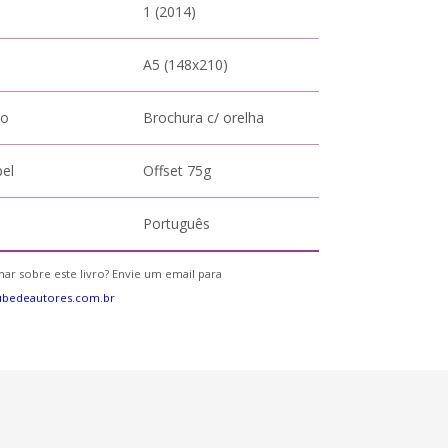
1 (2014)
A5 (148x210)
to
Brochura c/ orelha
pel
Offset 75g
Português
ar sobre este livro? Envie um email para
ubedeautores.com.br