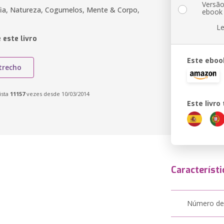
Versã
ofia, Natureza, Cogumelos, Mente & Corpo,
ebook
Le
 este livro
Este eboo
trecho
ista
11157
vezes desde 10/03/2014
Este livr
Característi
Número de