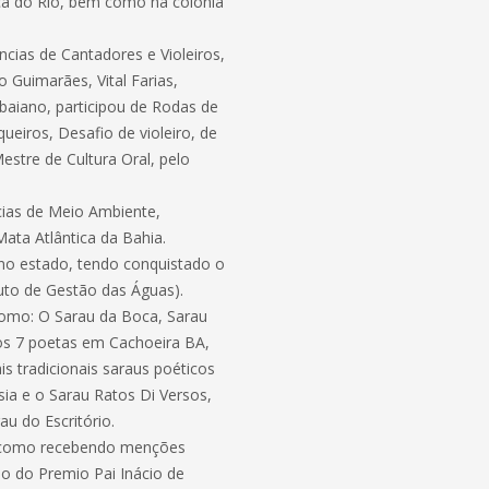
oca do Rio, bem como na colônia
ências de Cantadores e Violeiros,
 Guimarães, Vital Farias,
baiano, participou de Rodas de
ueiros, Desafio de violeiro, de
estre de Cultura Oral, pelo
ias de Meio Ambiente,
ata Atlântica da Bahia.
 no estado, tendo conquistado o
tuto de Gestão das Águas).
como: O Sarau da Boca, Sarau
os 7 poetas em Cachoeira BA,
is tradicionais saraus poéticos
ia e o Sarau Ratos Di Versos,
u do Escritório.
em como recebendo menções
ão do Premio Pai Inácio de