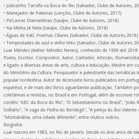
• Joãozinho Tarrafa na Boca do Rio (Salvador, Clube de Autores, 2
• Manejador de Palavras (Lençóis, Clube de Autores, 2017)
• Pa’Lavras Diamantinas (Sauípe, Clube de Autores, 2018)
• Na Minha Já Nela (Sauípe, Clube de Autores, 2018)
• Águas de Iratí, Poemas Ciliares (Salvador, Clube de Autores,2018)
• Tempestades de azul e vinho tinto (Salvador, Clube de Autores 2
Luar Méndez (Aidner Méndez Neves), conhecido de 1999 até 2018 
Poeta, Escritor, Compositor, Autor, Cantador, Artesão, Romancista, 
e ligado a diversas áreas de arte, cultura e educação. Mestre em cult
do Ministério da Cultura. Pesquisador e palestrante das temáticas in
popular nordestina. Autor de dezessete livros publicados em portu
espanhol, e de mais dez livros aguardando publicação. Também p
coletâneas e revistas, no Brasil e em Portugal, além de escrever ro
cordéis “ABC da Boca do Rio”, “O Sebastianismo no Brasil”, “João 
Solitário”, “A saga da Pedra do Bendegó”, “A peleja do Boi Valent
“Montalvânia, uma cidade diferente”; entre muitos outros.
Biografia:
Luar nasceu em 1983, no Rio de Janeiro. Desde os dois anos de id