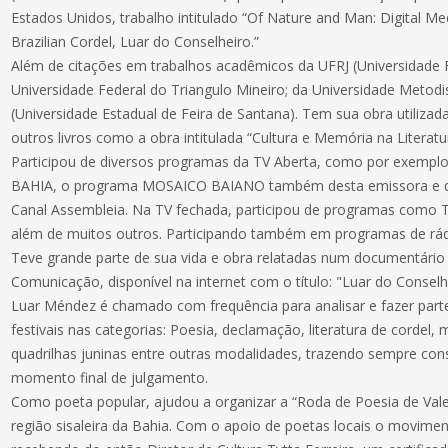
Estados Unidos, trabalho intitulado “Of Nature and Man: Digital Me
Brazilian Cordel, Luar do Conselheiro.”
Além de citações em trabalhos acadêmicos da UFRJ (Universidade Fe
Universidade Federal do Triangulo Mineiro; da Universidade Metodi
(Universidade Estadual de Feira de Santana). Tem sua obra utiliza
outros livros como a obra intitulada “Cultura e Memória na Literat
Participou de diversos programas da TV Aberta, como por exem
BAHIA, o programa MOSAICO BAIANO também desta emissora e do
Canal Assembleia. Na TV fechada, participou de programas como T
além de muitos outros. Participando também em programas de rá
Teve grande parte de sua vida e obra relatadas num documentário
Comunicação, disponível na internet com o título: "Luar do Consel
Luar Méndez é chamado com frequência para analisar e fazer part
festivais nas categorias: Poesia, declamação, literatura de cordel,
quadrilhas juninas entre outras modalidades, trazendo sempre co
momento final de julgamento.
Como poeta popular, ajudou a organizar a “Roda de Poesia de Vale
região sisaleira da Bahia. Com o apoio de poetas locais o movime