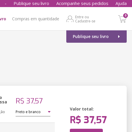
-
Publique seu livro
Acompanhe seus pedidos
Ajuda
0
Entre ou
ivro
Compras em quantidade
Cadastre-se
Publique seu livro
o
R$ 37,57
ssa
Valor total:
ção
R$ 37,57