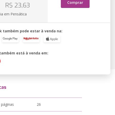
o
Comprar
R$ 23,63
ia em Pensática
k também pode estar à venda na:
o também está à venda em:
cas
 páginas
26