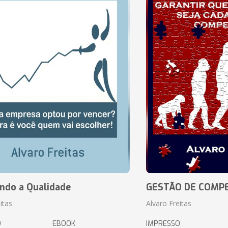
ando a Qualidade
GESTÃO DE COMP
itas
Alvaro Freitas
O
EBOOK
IMPRESSO