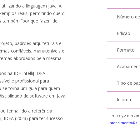
 utilizando a linguagem Java. A
exemplos reais, permitindo que o
Número de
s também “por que fazer” de
Edição
rojeto, padrões arquiteturais e
Formato
emas confiáveis, manuteníveis e
s temas abordados pela mesma.
Acabamen
s na IDE IntelliJ IDEA
ível e profissional para
Tipo de pa
ro se torna um guia para quem
disciplinado de software em Java.
Idioma
ou tenha lido a referência
Tem algo a reclam
iJ IDEA (2023) para ter sucesso
atendimento@cl