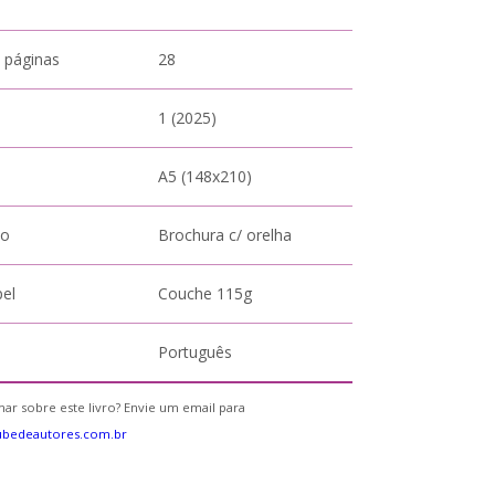
 páginas
28
1 (2025)
A5 (148x210)
to
Brochura c/ orelha
pel
Couche 115g
Português
ar sobre este livro? Envie um email para
ubedeautores.com.br