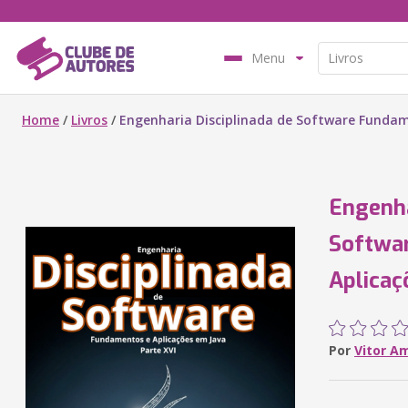
Menu
Home
/
Livros
/
Engenharia Disciplinada de Software Fundam
Engenha
Softwa
Aplicaç
Por
Vitor A