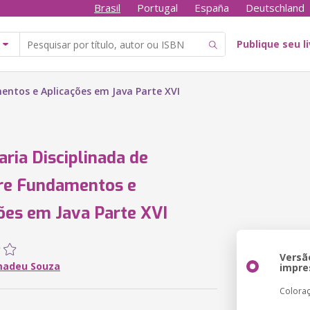
Brasil
Portugal
España
Deutschland
Publique seu l
entos e Aplicações em Java Parte XVI
ria Disciplinada de
re Fundamentos e
ões em Java Parte XVI
Versã
madeu Souza
impre
Colora