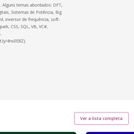
ico. Alguns temas abordados: DFT,
itais, Sistemas de Potência, Big
, inversor de frequência, soft-
 Spark, CSS, SQL, VB, VC#,
.
t.ly/4ns0E8Z).
Ver a lista completa