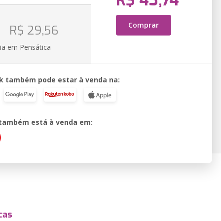
R$ 43,74
o
Comprar
R$ 29,56
ia em Pensática
k também pode estar à venda na:
o também está à venda em:
cas