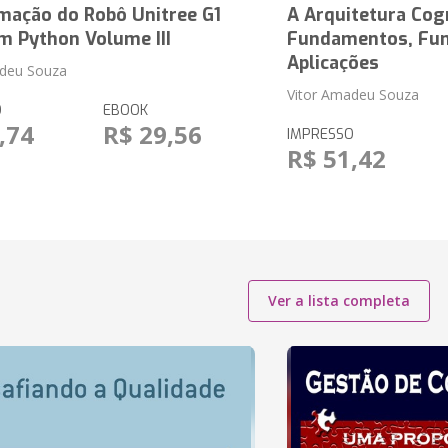
mação do Robô Unitree G1
A Arquitetura Cog
m Python Volume III
Fundamentos, Fun
Aplicações
adeu Souza
Vitor Amadeu Souza
O
EBOOK
,74
R$ 29,56
IMPRESSO
R$ 51,42
Ver a lista completa