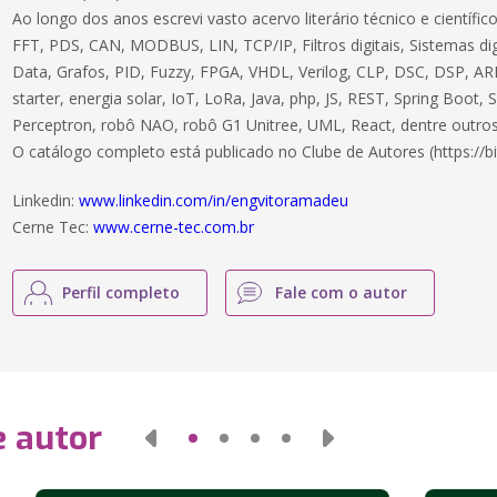
Ao longo dos anos escrevi vasto acervo literário técnico e científ
FFT, PDS, CAN, MODBUS, LIN, TCP/IP, Filtros digitais, Sistemas dig
Data, Grafos, PID, Fuzzy, FPGA, VHDL, Verilog, CLP, DSC, DSP, ARM
starter, energia solar, IoT, LoRa, Java, php, JS, REST, Spring Boot,
Perceptron, robô NAO, robô G1 Unitree, UML, React, dentre outros
O catálogo completo está publicado no Clube de Autores (https://bi
Linkedin:
www.linkedin.com/in/engvitoramadeu
Cerne Tec:
www.cerne-tec.com.br
Perfil completo
Fale com o autor
e autor