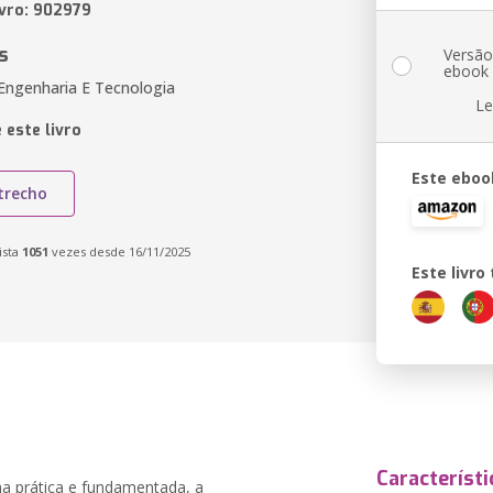
ivro: 902979
s
Versã
ebook
 Engenharia E Tecnologia
Le
 este livro
Este eboo
trecho
ista
1051
vezes desde 16/11/2025
Este livr
Característi
ma prática e fundamentada, a