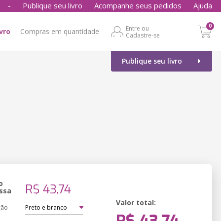
-
Publique seu livro
Acompanhe seus pedidos
Ajuda
0
Entre ou
ivro
Compras em quantidade
Cadastre-se
Publique seu livro
o
R$ 43,74
ssa
Valor total:
ção