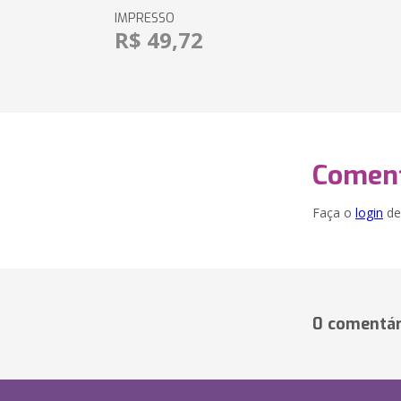
IMPRESSO
R$ 49,72
Coment
Faça o
login
dei
0 comentár