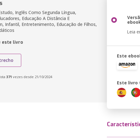
s
Estudo, Inglês Como Segunda Língua,
Vers
ducadores, Educação A Distância E
eboo
, Infantil, Entretenimento, Educação de Filhos,
dáticos
Leia 
 este livro
Este eboo
trecho
ista
371
vezes desde 21/10/2024
Este livr
Característi