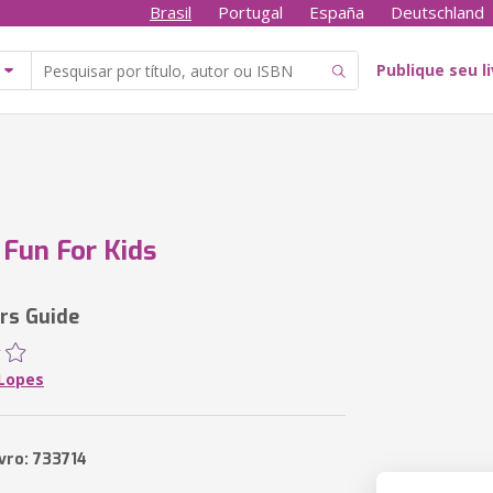
Brasil
Portugal
España
Deutschland
Publique seu l
 Fun For Kids
rs Guide
 Lopes
vro: 733714