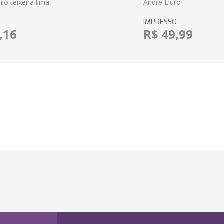
io teixeira lima
Andre Eluro
O
IMPRESSO
,16
R$ 49,99