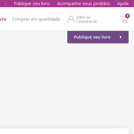
-
Publique seu livro
Acompanhe seus pedidos
Ajuda
0
Entre ou
ivro
Compras em quantidade
Cadastre-se
Publique seu livro