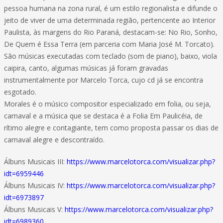
pessoa humana na zona rural, é um estilo regionalista e difunde o
jeito de viver de uma determinada região, pertencente ao Interior
Paulista, às margens do Rio Paraná, destacam-se: No Rio, Sonho,
De Quem é Essa Terra (em parceria com Maria José M. Torcato).
São músicas executadas com teclado (som de piano), baixo, viola
caipira, canto, algumas músicas já foram gravadas
instrumentalmente por Marcelo Torca, cujo cd já se encontra
esgotado.
Morales é o músico compositor especializado em folia, ou seja,
carnaval e a música que se destaca é a Folia Em Paulicéia, de
rítimo alegre e contagiante, tem como proposta passar os dias de
carnaval alegre e descontraído.
Álbuns Musicais III:
https://www.marcelotorca.com/visualizar.php?
idt=6959446
Álbuns Musicais IV:
https://www.marcelotorca.com/visualizar.php?
idt=6973897
Álbuns Musicais V:
https://www.marcelotorca.com/visualizar.php?
idt=6989360