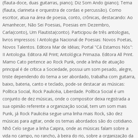
(flauta-doce, duas guitarras, piano); Diz Som Ando (piano); Tema
(flauta, clarineta e orquestra de cordas e percussão). Como
escritor, atua na área de poesia, conto, crônicas, destacando: Ao
Amanhecer, Não Sei Poesias, Poesias em Dezembro,
Carla(conto), Um Flautista(conto). Participou de três antologias,
livros impressos: I Antologia Nacional de Poesias: Novos Poetas,
Novos Talentos. Editora Mar de Idéias; Portal "Cá Estamos Nós":
II Antologia. Editora All Print; Antológica Primazia. Editora All Print.
Mamo Cato pertence ao Rock Punk, onde a linha de atuação
principal é de crítica a Sociedade, possui um som pesado, alegre,
triste dependendo do tema a ser abordado, trabalha com guitarra,
baixo, bateria, canto e teclado, pode-se destacar as músicas:
Política Social, Rock Paulicéia, Liberdade. Política Social é um
conjunto de dez músicas, onde o compositor deixa registrada a
sua opinião referente a organização social, tem um som mais
Punk, já Rock Paulicéia segue uma linha mais Rock, são dez
músicas para agitar, onde os temas abordados são do cotidiano.
Nhô Celo segue a linha Caipira, onde as músicas falam sobre a
vida no campo, no rancho, à beira do rio, sobre a organização da