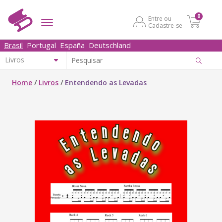
0
Entre ou
Cadastre-se
Brasil
Portugal
España
Deutschland
Home
/
Livros
/
Entendendo as Levadas