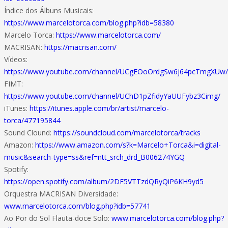
Índice dos Álbuns Musicais:
https://www.marcelotorca.com/blog.php?idb=58380
Marcelo Torca:
https://www.marcelotorca.com/
MACRISAN:
https://macrisan.com/
Vídeos:
https://www.youtube.com/channel/UCgEOoOrdgSw6j64pcTmgXUw/
FIMT:
https://www.youtube.com/channel/UChD1pZfidyYaUUFybz3Cimg/
iTunes:
https://itunes.apple.com/br/artist/marcelo-
torca/477195844
Sound Clound:
https://soundcloud.com/marcelotorca/tracks
Amazon:
https://www.amazon.com/s?k=Marcelo+Torca&i=digital-
music&search-type=ss&ref=ntt_srch_drd_B006274YGQ
Spotify:
https://open.spotify.com/album/2DE5VTTzdQRyQiP6KH9yd5
Orquestra MACRISAN Diversidade:
www.marcelotorca.com/blog.php?idb=57741
Ao Por do Sol Flauta-doce Solo:
www.marcelotorca.com/blog.php?