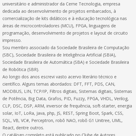
universitário e administrador da Cerne Tecnologia, empresa
dedicada ao desenvolvimento de projetos embarcados, à
comercialização de kits didáticos e à educação tecnológica nas
áreas de microcontroladores (MCU), FPGA, linguagens de
programação, desenvolvimento de projetos e layout de circuito
impresso.
Sou membro associado da Sociedade Brasileira de Computação
(SBC), Sociedade Brasileira de Inteligência Artificial (SBIA),
Sociedade Brasileira de Automática (SBA) e Sociedade Brasileira
de Robótica (SBR).
Ao longo dos anos escrevi vasto acervo literário técnico e
científico. Alguns temas abordados: DFT, FFT, PDS, CAN,
MODBUS, LIN, TCP/IP, Filtros digitais, Sistemas digitais, Sistemas
de Potência, Big Data, Grafos, PID, Fuzzy, FPGA, VHDL, Verilog,
CLP, DSC, DSP, ARM, inversor de frequência, soft-starter, energia
solar, IoT, LoRa, Java, php, JS, REST, Spring Boot, Spark, CSS,
SQL, VB, VC#, Perceptron, robô NAO, robô G1 Unitree, UML,
React, dentre outros.
O catálogo completo está publicado no Clube de Autores