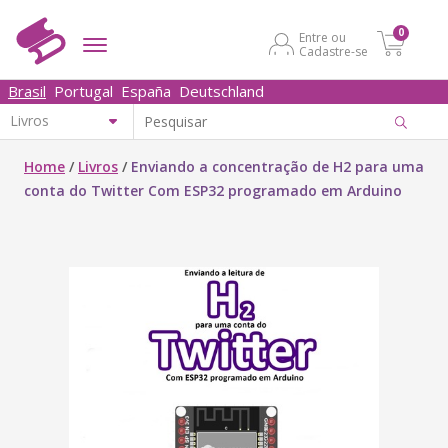
0
Entre ou
Cadastre-se
Brasil
Portugal
España
Deutschland
Home
/
Livros
/
Enviando a concentração de H2 para uma
conta do Twitter Com ESP32 programado em Arduino