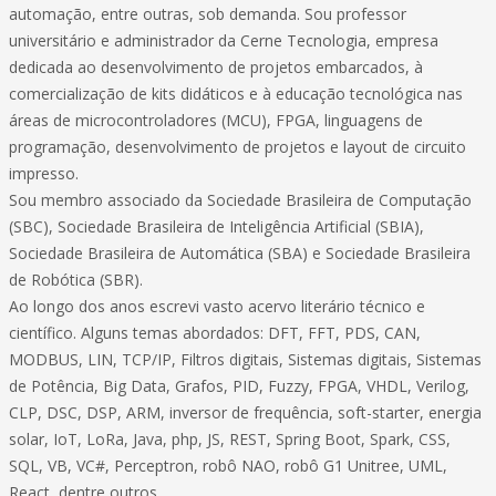
automação, entre outras, sob demanda. Sou professor
universitário e administrador da Cerne Tecnologia, empresa
dedicada ao desenvolvimento de projetos embarcados, à
comercialização de kits didáticos e à educação tecnológica nas
áreas de microcontroladores (MCU), FPGA, linguagens de
programação, desenvolvimento de projetos e layout de circuito
impresso.
Sou membro associado da Sociedade Brasileira de Computação
(SBC), Sociedade Brasileira de Inteligência Artificial (SBIA),
Sociedade Brasileira de Automática (SBA) e Sociedade Brasileira
de Robótica (SBR).
Ao longo dos anos escrevi vasto acervo literário técnico e
científico. Alguns temas abordados: DFT, FFT, PDS, CAN,
MODBUS, LIN, TCP/IP, Filtros digitais, Sistemas digitais, Sistemas
de Potência, Big Data, Grafos, PID, Fuzzy, FPGA, VHDL, Verilog,
CLP, DSC, DSP, ARM, inversor de frequência, soft-starter, energia
solar, IoT, LoRa, Java, php, JS, REST, Spring Boot, Spark, CSS,
SQL, VB, VC#, Perceptron, robô NAO, robô G1 Unitree, UML,
React, dentre outros.