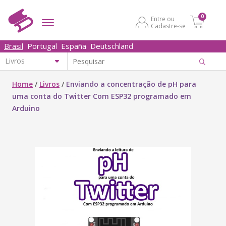
0
Entre ou
Cadastre-se
Brasil
Portugal
España
Deutschland
Home
/
Livros
/
Enviando a concentração de pH para
uma conta do Twitter Com ESP32 programado em
Arduino