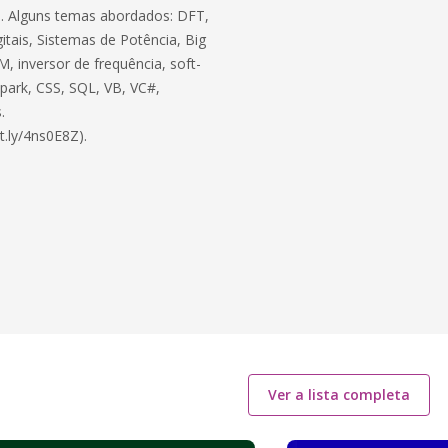
ico. Alguns temas abordados: DFT,
itais, Sistemas de Potência, Big
, inversor de frequência, soft-
 Spark, CSS, SQL, VB, VC#,
.
t.ly/4ns0E8Z).
Ver a lista completa