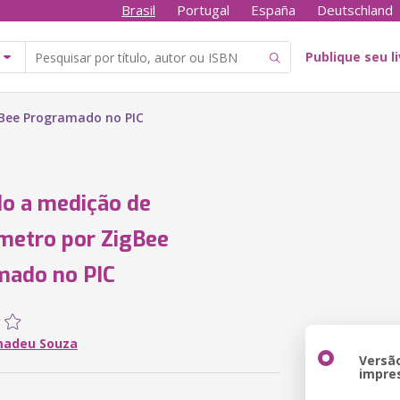
Brasil
Portugal
España
Deutschland
Publique seu l
Bee Programado no PIC
o a medição de
metro por ZigBee
mado no PIC
madeu Souza
Versã
impre