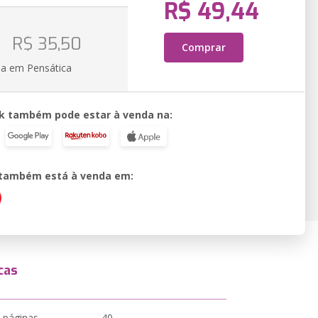
R$ 49,44
R$ 35,50
Comprar
ia em Pensática
k também pode estar à venda na:
o também está à venda em:
cas
 páginas
40