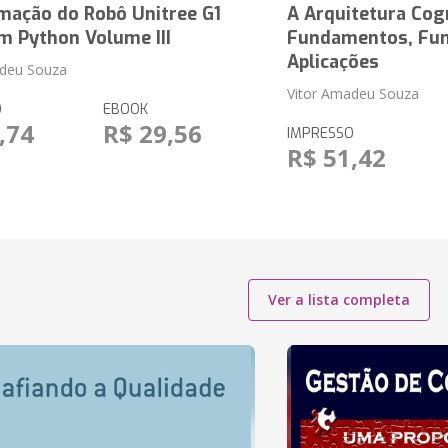
mação do Robô Unitree G1
A Arquitetura Cog
m Python Volume III
Fundamentos, Fun
Aplicações
adeu Souza
Vitor Amadeu Souza
O
EBOOK
,74
R$ 29,56
IMPRESSO
R$ 51,42
Ver a lista completa