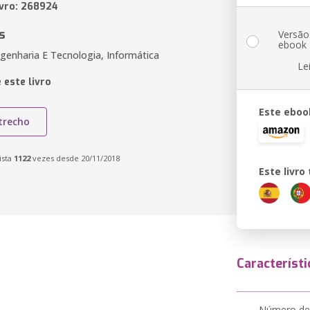
ivro: 268924
s
Versão
ebook
genharia E Tecnologia, Informática
Le
 este livro
Este eboo
trecho
ista
1122
vezes desde 20/11/2018
Este livr
Característi
Número de