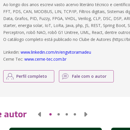
Ao longo dos anos escrevi vasto acervo literário técnico e científ
FFT, PDS, CAN, MODBUS, LIN, TCP/IP, Filtros digitais, Sistemas dig
Data, Grafos, PID, Fuzzy, FPGA, VHDL, Verilog, CLP, DSC, DSP, ARM
starter, energia solar, IoT, LoRa, Java, php, JS, REST, Spring Boot,
Perceptron, robô NAO, robô G1 Unitree, UML, React, dentre outros
O catálogo completo está publicado no Clube de Autores (https://bi
Linkedin:
www.linkedin.com/in/engvitoramadeu
Cerne Tec:
www.cerne-tec.com.br
Perfil completo
Fale com o autor
e autor