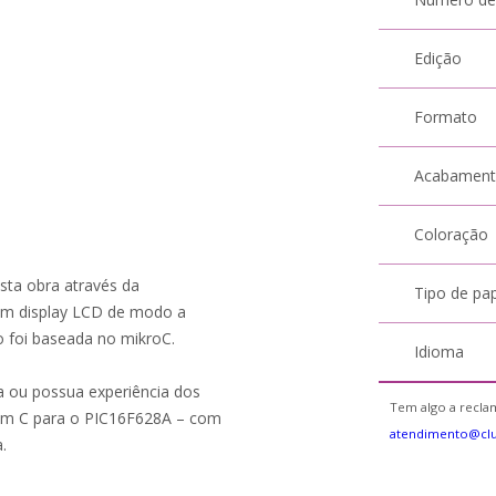
Edição
Formato
Acabamen
Coloração
desta obra através da
Tipo de pa
om display LCD de modo a
o foi baseada no mikroC.
Idioma
ia ou possua experiência dos
Tem algo a reclam
 em C para o PIC16F628A – com
atendimento@cl
.