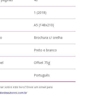
1 (2018)
A5 (148x210)
to
Brochura c/ orelha
Preto e branco
pel
Offset 75g
Português
ar sobre este livro? Envie um email para
ubedeautores.com.br