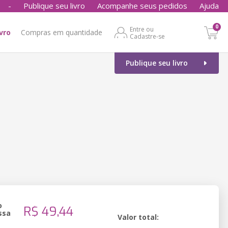
-
Publique seu livro
Acompanhe seus pedidos
Ajuda
0
Entre ou
ivro
Compras em quantidade
Cadastre-se
Publique seu livro
o
R$ 49,44
ssa
Valor total: