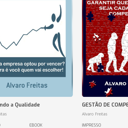
ando a Qualidade
GESTÃO DE COMP
itas
Alvaro Freitas
O
EBOOK
IMPRESSO