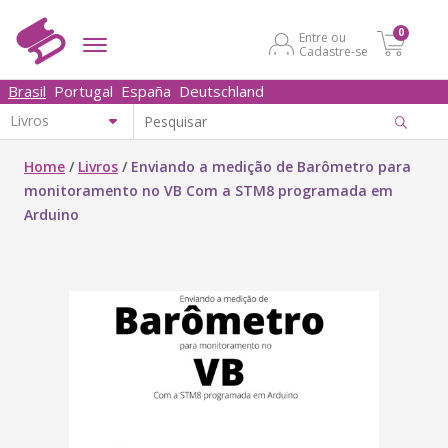
0
Entre ou
Cadastre-se
Brasil
Portugal
España
Deutschland
Home
/
Livros
/
Enviando a medição de Barômetro para
monitoramento no VB Com a STM8 programada em
Arduino