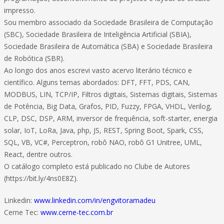
impresso.
Sou membro associado da Sociedade Brasileira de Computação
(SBC), Sociedade Brasileira de Inteligência Artificial (SBIA),
Sociedade Brasileira de Automática (SBA) e Sociedade Brasileira
de Robótica (SBR).
Ao longo dos anos escrevi vasto acervo literário técnico e
científico. Alguns temas abordados: DFT, FFT, PDS, CAN,
MODBUS, LIN, TCP/IP, Filtros digitais, Sistemas digitais, Sistemas
de Potência, Big Data, Grafos, PID, Fuzzy, FPGA, VHDL, Verilog,
CLP, DSC, DSP, ARM, inversor de frequência, soft-starter, energia
solar, IoT, LoRa, Java, php, JS, REST, Spring Boot, Spark, CSS,
SQL, VB, VC#, Perceptron, robô NAO, robô G1 Unitree, UML,
React, dentre outros.
O catálogo completo está publicado no Clube de Autores
(https://bit.ly/4ns0E8Z).
Linkedin:
www.linkedin.com/in/engvitoramadeu
Cerne Tec:
www.cerne-tec.com.br