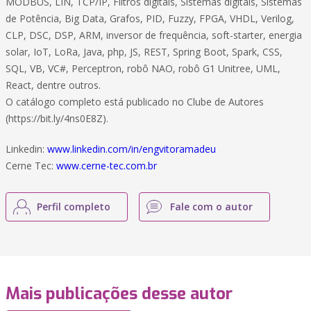
MODBUS, LIN, TCP/IP, Filtros digitais, Sistemas digitais, Sistemas
de Potência, Big Data, Grafos, PID, Fuzzy, FPGA, VHDL, Verilog,
CLP, DSC, DSP, ARM, inversor de frequência, soft-starter, energia
solar, IoT, LoRa, Java, php, JS, REST, Spring Boot, Spark, CSS,
SQL, VB, VC#, Perceptron, robô NAO, robô G1 Unitree, UML,
React, dentre outros.
O catálogo completo está publicado no Clube de Autores
(https://bit.ly/4ns0E8Z).
Linkedin:
www.linkedin.com/in/engvitoramadeu
Cerne Tec:
www.cerne-tec.com.br
Perfil completo
Fale com o autor
Mais publicações desse autor