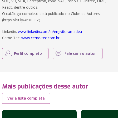
SQL, VB, VC#, Perceptron, robô NAO, robô G1 Unitree, UML,
React, dentre outros.
O catálogo completo está publicado no Clube de Autores
(https://bit.ly/4ns0E8Z).
Linkedin:
www.linkedin.com/in/engvitoramadeu
Cerne Tec:
www.cerne-tec.com.br
Perfil completo
Fale com o autor
Mais publicações desse autor
Ver a lista completa