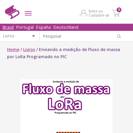
0
Entre ou
Cadastre-se
Brasil
Portugal
España
Deutschland
Home
/
Livros
/
Enviando a medição de Fluxo de massa
por LoRa Programado no PIC