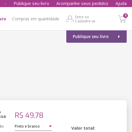
-
Publique seu livro
Acompanhe seus pedidos
Ajuda
0
Entre ou
ivro
Compras em quantidade
Cadastre-se
Publique seu livro
o
R$ 49,78
ssa
ão
Valor total: