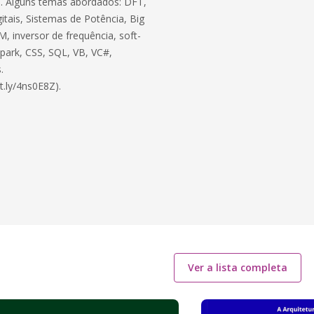
ico. Alguns temas abordados: DFT,
itais, Sistemas de Potência, Big
, inversor de frequência, soft-
 Spark, CSS, SQL, VB, VC#,
.
t.ly/4ns0E8Z).
Ver a lista completa