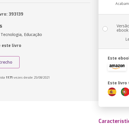
Acabam
ivro: 393139
s
Versã
ebook
 Tecnologia, Educação
L
 este livro
Este eboo
trecho
ista
1171
vezes desde 25/08/2021
Este livr
Característi