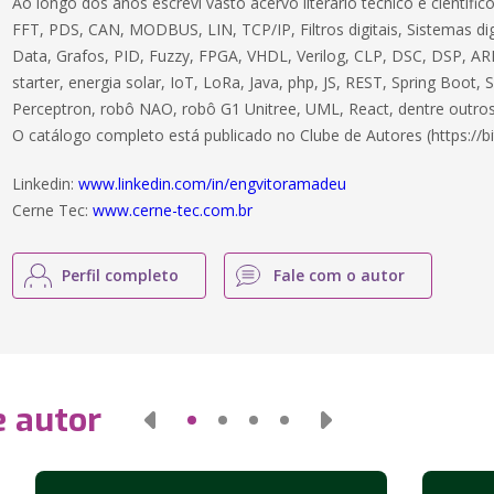
Ao longo dos anos escrevi vasto acervo literário técnico e científ
FFT, PDS, CAN, MODBUS, LIN, TCP/IP, Filtros digitais, Sistemas dig
Data, Grafos, PID, Fuzzy, FPGA, VHDL, Verilog, CLP, DSC, DSP, ARM
starter, energia solar, IoT, LoRa, Java, php, JS, REST, Spring Boot,
Perceptron, robô NAO, robô G1 Unitree, UML, React, dentre outros
O catálogo completo está publicado no Clube de Autores (https://bi
Linkedin:
www.linkedin.com/in/engvitoramadeu
Cerne Tec:
www.cerne-tec.com.br
Perfil completo
Fale com o autor
e autor