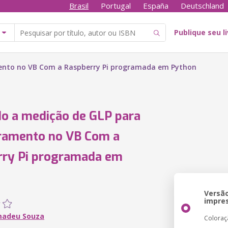
Brasil
Portugal
España
Deutschland
Publique seu l
ento no VB Com a Raspberry Pi programada em Python
o a medição de GLP para
ramento no VB Com a
rry Pi programada em
Versã
impre
madeu Souza
Coloraç