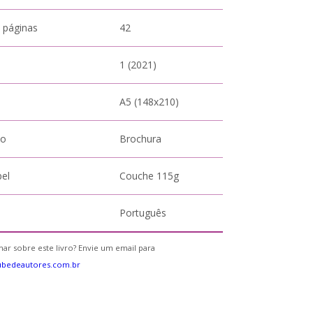
 páginas
42
1 (2021)
A5 (148x210)
to
Brochura
pel
Couche 115g
Português
ar sobre este livro? Envie um email para
ubedeautores.com.br