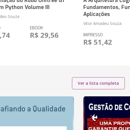
mação do Robô Unitree G1
A Arquitetura Cog
m Python Volume III
Fundamentos, Fun
Aplicações
adeu Souza
Vitor Amadeu Souza
O
EBOOK
,74
R$ 29,56
IMPRESSO
R$ 51,42
Ver a lista completa