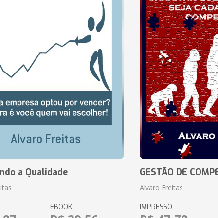
ando a Qualidade
GESTÃO DE COMP
itas
Alvaro Freitas
O
EBOOK
IMPRESSO