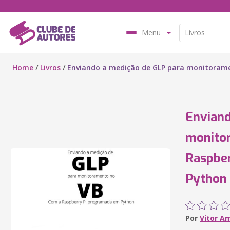
Menu
Home
/
Livros
/
Enviando a medição de GLP para monitoram
Enviand
monito
Raspbe
Python
Por
Vitor A