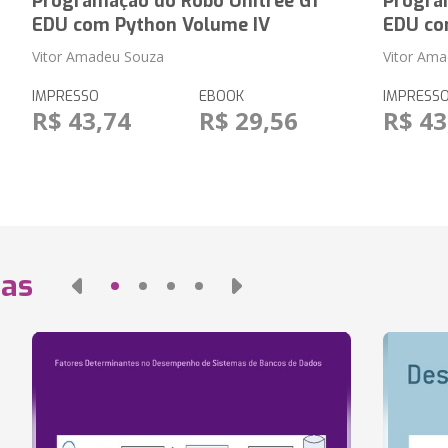
Programação do Robô Unitree G1
Progra
EDU com Python Volume IV
EDU co
Vitor Amadeu Souza
Vitor Am
IMPRESSO
EBOOK
IMPRESS
R$ 43,74
R$ 29,56
R$ 43
das