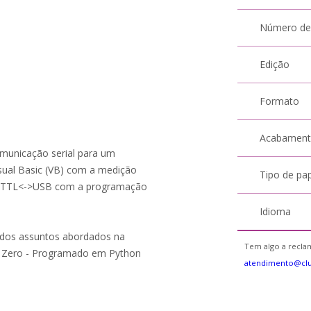
Número de
Edição
Formato
Acabamen
omunicação serial para um
ual Basic (VB) com a medição
Tipo de pa
or TTL<->USB com a programação
Idioma
 dos assuntos abordados na
Tem algo a reclam
Pi Zero - Programado em Python
atendimento@cl