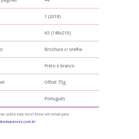
1 (2018)
A5 (148x210)
to
Brochura c/ orelha
Preto e branco
pel
Offset 75g
Português
ar sobre este livro? Envie um email para
ubedeautores.com.br