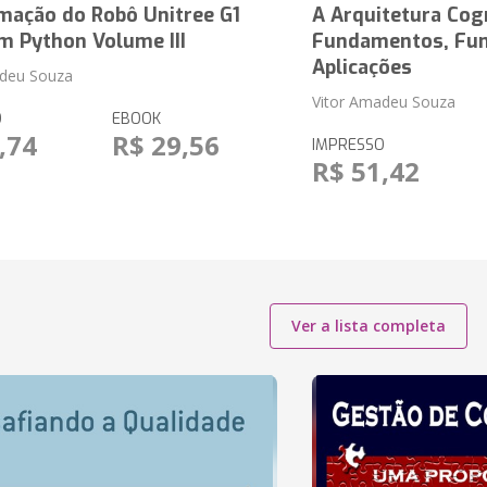
mação do Robô Unitree G1
A Arquitetura Cog
m Python Volume III
Fundamentos, Fun
Aplicações
adeu Souza
Vitor Amadeu Souza
O
EBOOK
,74
R$ 29,56
IMPRESSO
R$ 51,42
Ver a lista completa