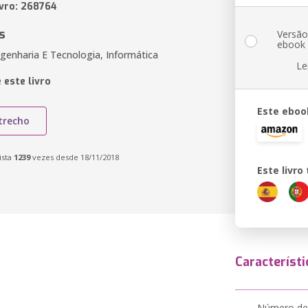
ivro: 268764
s
Versã
ebook
genharia E Tecnologia, Informática
Le
 este livro
Este eboo
trecho
ista
1239
vezes desde 18/11/2018
Este livr
Característi
Número de