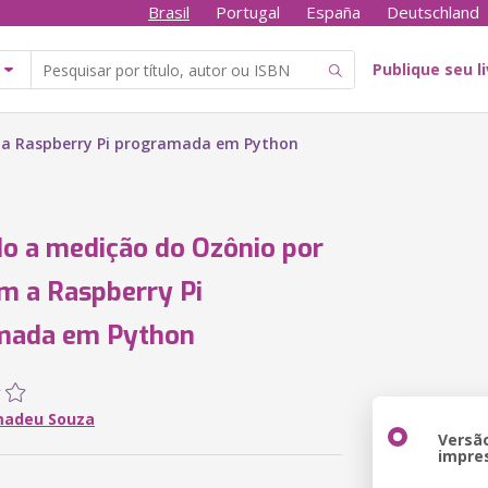
Brasil
Portugal
España
Deutschland
Publique seu l
 a Raspberry Pi programada em Python
o a medição do Ozônio por
 a Raspberry Pi
mada em Python
madeu Souza
Versã
impre