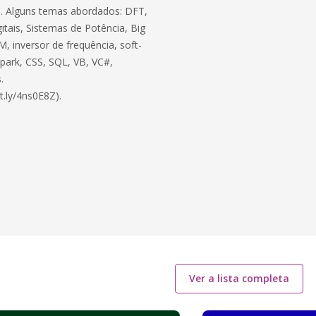
ico. Alguns temas abordados: DFT,
itais, Sistemas de Potência, Big
, inversor de frequência, soft-
 Spark, CSS, SQL, VB, VC#,
.
t.ly/4ns0E8Z).
Ver a lista completa