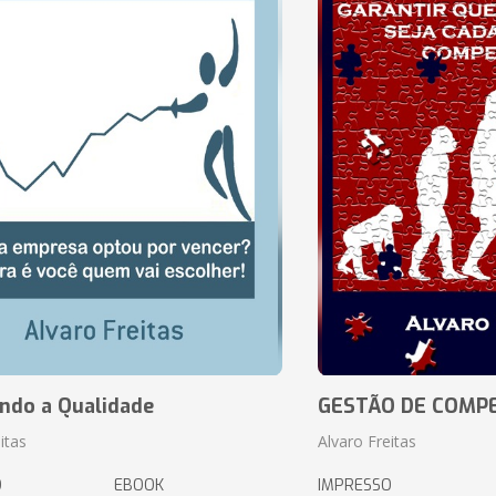
ando a Qualidade
GESTÃO DE COMP
itas
Alvaro Freitas
O
EBOOK
IMPRESSO