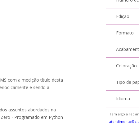
Edição
Formato
Acabamen
Coloração
SMS com a medição título desta
Tipo de pa
eriodicamente e sendo a
Idioma
 dos assuntos abordados na
Tem algo a reclam
Pi Zero - Programado em Python
atendimento@cl