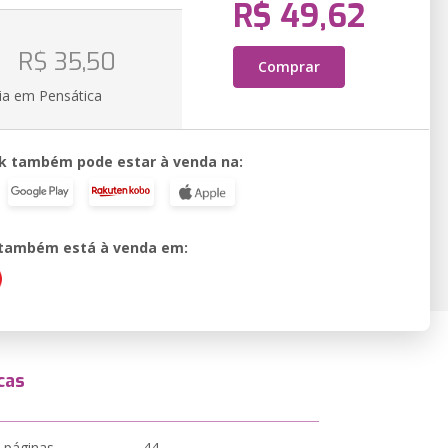
R$ 49,62
o
R$ 35,50
Comprar
ia em Pensática
k também pode estar à venda na:
o também está à venda em:
cas
 páginas
44