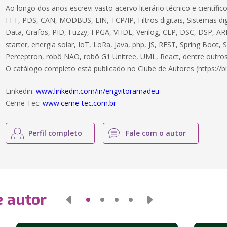
Ao longo dos anos escrevi vasto acervo literário técnico e científ
FFT, PDS, CAN, MODBUS, LIN, TCP/IP, Filtros digitais, Sistemas dig
Data, Grafos, PID, Fuzzy, FPGA, VHDL, Verilog, CLP, DSC, DSP, ARM
starter, energia solar, IoT, LoRa, Java, php, JS, REST, Spring Boot,
Perceptron, robô NAO, robô G1 Unitree, UML, React, dentre outros
O catálogo completo está publicado no Clube de Autores (https://bi
Linkedin:
www.linkedin.com/in/engvitoramadeu
Cerne Tec:
www.cerne-tec.com.br
Perfil completo
Fale com o autor
e autor