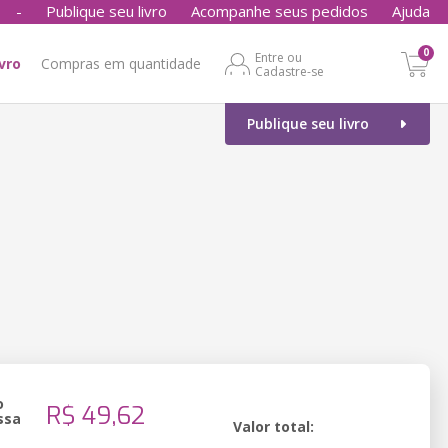
-
Publique seu livro
Acompanhe seus pedidos
Ajuda
0
Entre ou
ivro
Compras em quantidade
Cadastre-se
Publique seu livro
o
R$ 49,62
ssa
Valor total: