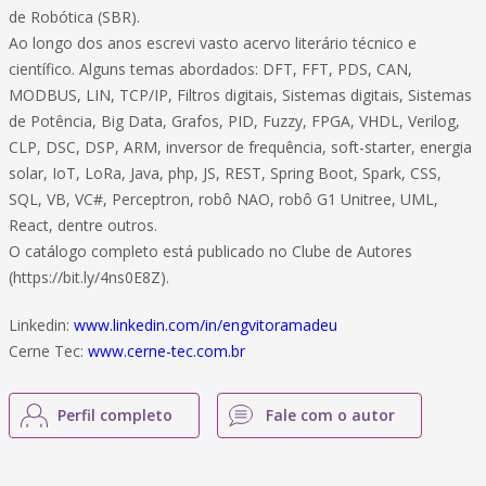
de Robótica (SBR).
Ao longo dos anos escrevi vasto acervo literário técnico e
científico. Alguns temas abordados: DFT, FFT, PDS, CAN,
MODBUS, LIN, TCP/IP, Filtros digitais, Sistemas digitais, Sistemas
de Potência, Big Data, Grafos, PID, Fuzzy, FPGA, VHDL, Verilog,
CLP, DSC, DSP, ARM, inversor de frequência, soft-starter, energia
solar, IoT, LoRa, Java, php, JS, REST, Spring Boot, Spark, CSS,
SQL, VB, VC#, Perceptron, robô NAO, robô G1 Unitree, UML,
React, dentre outros.
O catálogo completo está publicado no Clube de Autores
(https://bit.ly/4ns0E8Z).
Linkedin:
www.linkedin.com/in/engvitoramadeu
Cerne Tec:
www.cerne-tec.com.br
Perfil completo
Fale com o autor