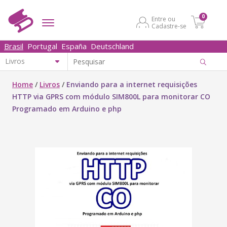
0
Entre ou
Cadastre-se
Brasil
Portugal
España
Deutschland
Home
/
Livros
/
Enviando para a internet requisições
HTTP via GPRS com módulo SIM800L para monitorar CO
Programado em Arduino e php