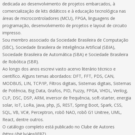
dedicada ao desenvolvimento de projetos embarcados, à
comercialização de kits didáticos e à educação tecnológica nas
áreas de microcontroladores (MCU), FPGA, linguagens de
programação, desenvolvimento de projetos e layout de circuito
impresso.
Sou membro associado da Sociedade Brasileira de Computação
(SBC), Sociedade Brasileira de Inteligência Artificial (SBIA),
Sociedade Brasileira de Automática (SBA) e Sociedade Brasileira
de Robótica (SBR).
Ao longo dos anos escrevi vasto acervo literário técnico e
científico. Alguns temas abordados: DFT, FFT, PDS, CAN,
MODBUS, LIN, TCP/IP, Filtros digitais, Sistemas digitais, Sistemas
de Potência, Big Data, Grafos, PID, Fuzzy, FPGA, VHDL, Verilog,
CLP, DSC, DSP, ARM, inversor de frequência, soft-starter, energia
solar, IoT, LoRa, Java, php, JS, REST, Spring Boot, Spark, CSS,
SQL, VB, VC#, Perceptron, robô NAO, robô G1 Unitree, UML,
React, dentre outros.
O catálogo completo está publicado no Clube de Autores
(https://bit.ly/4ns0E8Z).