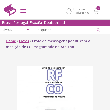
0
Entre ou
Cadastre-se
Brasil
Portugal
España
Deutschland
Home
/
Livros
/
Envio de mensagens por RF com a
medição de CO Programado no Arduino