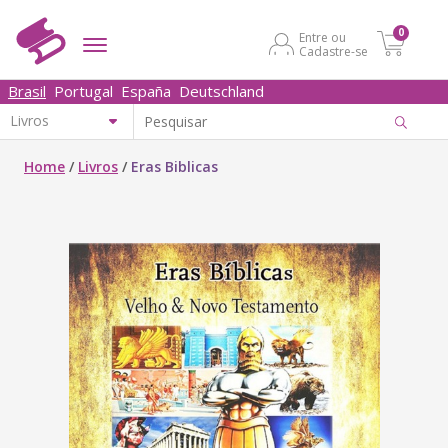
0
Entre ou
Cadastre-se
Brasil
Portugal
España
Deutschland
Home
/
Livros
/
Eras Biblicas