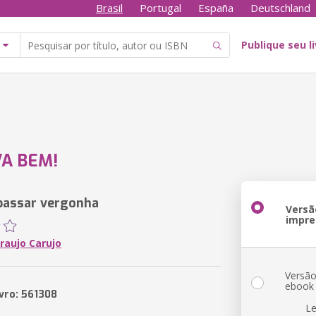
Brasil
Portugal
España
Deutschland
Publique seu l
A BEM!
passar vergonha
Versã
impre
raujo Carujo
Versã
ebook
ivro: 561308
Le