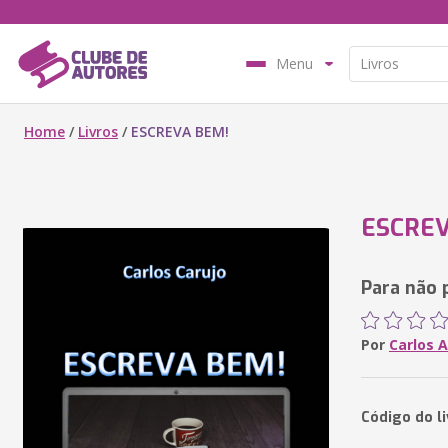
Menu
Home
/
Livros
/
ESCREVA BEM!
ESCREV
Para não 
Por
Carlos A
Código do l