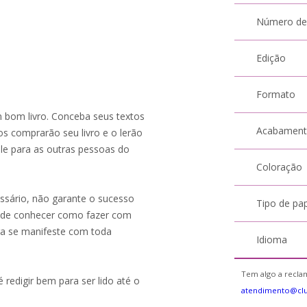
Número de
Edição
Formato
m bom livro. Conceba seus textos
Acabamen
os comprarão seu livro e o lerão
ele para as outras pessoas do
Coloração
ssário, não garante o sucesso
Tipo de pa
, de conhecer como fazer com
ora se manifeste com toda
Idioma
Tem algo a reclam
 redigir bem para ser lido até o
atendimento@cl