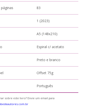
 páginas
83
1 (2023)
A5 (148x210)
to
Espiral c/ acetato
Preto e branco
pel
Offset 75g
Português
ar sobre este livro? Envie um email para
ubedeautores.com.br