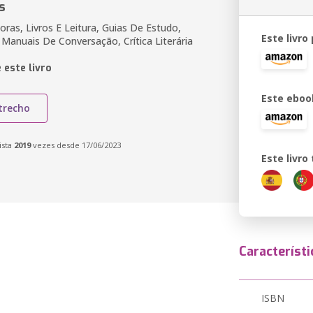
s
ras, Livros E Leitura, Guias De Estudo,
Este livro
 Manuais De Conversação, Crítica Literária
 este livro
Este eboo
trecho
ista
2019
vezes desde 17/06/2023
Este livr
Característi
ISBN