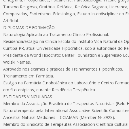
Turismo Religioso, Oratória, Retórica, Retórica Sagrada, Liderança,
Comparadas, Esoterismo, Eclesiologia, Estudo Interdisciplinar do F
Artificial.
DIPLOMAS DE FORMAÇÃO
Naturologia Aplicada ao Tratamento Clínico Profissional.
Residência/estágio na Clínica Escola do Instituto Vida Natural da Op
Curitiba-PR, atual Universidade Hipocrática, sob a autoridade do R
Presidente da World Hipocratic Center Foundation e Supervisão Edu
Wolski Nemes.
Aprovado nos exames e práticas de Treinamentos Hipocráticos.
Treinamento em Farmácia.
Estágio na Farmácia Etnobotânica do Laboratório e Centro Farmac
em fitoterápicos, durante Residência Terapêutica.
ENTIDADES VINCULADAS
Membro da Associação Brasileira de Terapeutas Naturistas (Belo 
Naturoterapeuta pela International Associative Scientific Comunite
Ancestral Natural Medicines – CCIAMAN (Member Nº 3928).
Membro do Sindicato de Terapeutas Associacion Cientifica Cultural