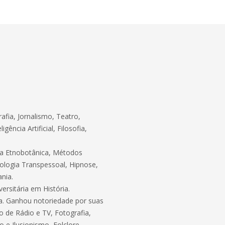
afia, Jornalismo, Teatro,
gência Artificial, Filosofia,
cia Etnobotânica, Métodos
sicologia Transpessoal, Hipnose,
ania.
ersitária em História.
da. Ganhou notoriedade por suas
o de Rádio e TV, Fotografia,
o e Ilusionismo, Folclore,