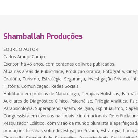
Shamballah Produções
SOBRE O AUTOR
Carlos Araujo Carujo
Escritor, há 46 anos, com centenas de livros publicados.
Atua nas áreas de Publicidade, Produção Gráfica, Fotografia, Cinegr
Oratória, Turismo, Estratégia, Segurança, Investigação Privada, Inteli
História, Comunicação, Redes Sociais.
Habilitado em práticas de Naturologia, Terapias Holísticas, Farmá
Auxiliares de Diagnóstico Clínico, Psicanálise, Trilogia Analítica, P
Parapsicologia, Superaprendizagem, Religião, Espiritualismo, Capel
Congressista em eventos nacionais e internacionais. Referência univ
Pesquisador Eclético, com visão de mundo pluralista e aperfeiçoa
produções literárias sobre Investigação Privada, Estratégia, Locuçã
Cinegrafia, Prosperidade, Psicanálise, Parapsicologia, Prestidigitaçã