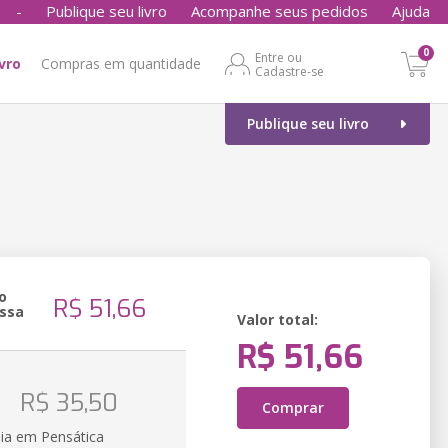
-
Publique seu livro
Acompanhe seus pedidos
Ajuda
0
Entre ou
ivro
Compras em quantidade
Cadastre-se
Publique seu livro
o
R$ 51,66
ssa
Valor total:
R$ 51,66
o
R$ 35,50
Comprar
ia em Pensática